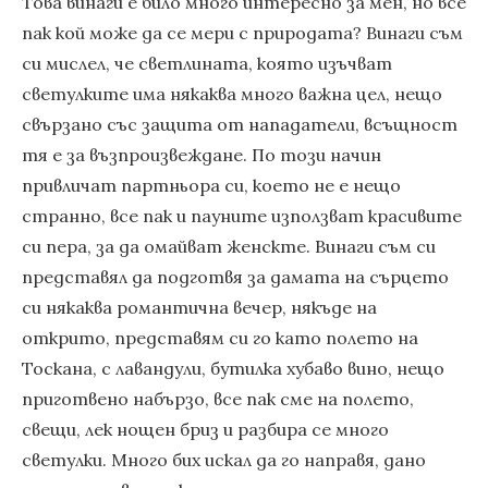
Това винаги е било много интересно за мен, но все
пак кой може да се мери с природата? Винаги съм
си мислел, че светлината, която изъчват
светулките има някаква много важна цел, нещо
свързано със защита от нападатели, всъщност
тя е за възпроизвеждане. По този начин
привличат партньора си, което не е нещо
странно, все пак и пауните използват красивите
си пера, за да омайват женскте. Винаги съм си
представял да подготвя за дамата на сърцето
си някаква романтична вечер, някъде на
открито, представям си го като полето на
Тоскана, с лавандули, бутилка хубаво вино, нещо
приготвено набързо, все пак сме на полето,
свещи, лек нощен бриз и разбира се много
светулки. Много бих искал да го направя, дано