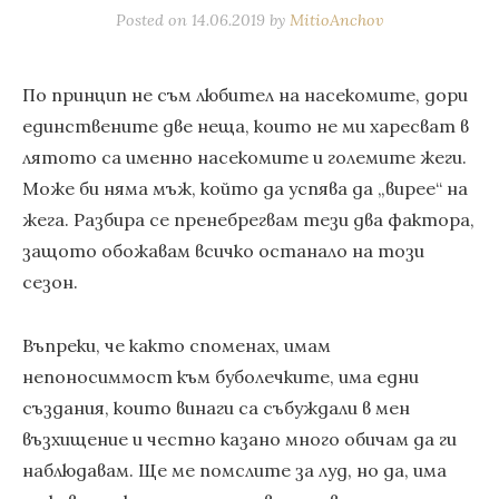
Posted on
14.06.2019
by
MitioAnchov
По принцип не съм любител на насекомите, дори
единствените две неща, които не ми харесват в
лятото са именно насекомите и големите жеги.
Може би няма мъж, който да успява да „вирее“ на
жега. Разбира се пренебрегвам тези два фактора,
защото обожавам всичко останало на този
сезон.
Въпреки, че както споменах, имам
непоносиммост към буболечките, има едни
създания, които винаги са събуждали в мен
възхищение и честно казано много обичам да ги
наблюдавам. Ще ме помслите за луд, но да, има