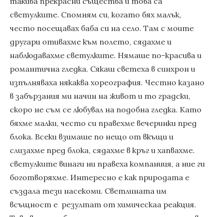
такива прекрасни същества и това са
светулките. Спомням си, когато бях малък,
често посещавах баба си на село. Там с моите
другари отивахме към полето, сядахме и
наблюдавахме светулките. Нямаше по-красива и
романтична гледка. Сякаш светеха в синхрон и
изпълняваха някаква хореография. Честно казано
в забързания ми начин на живот и то градски,
скоро не съм се любувал на подобна гледка. Като
бяхме малки, често си правехме вечеринки пред
блока. Всеки взимаше по нещо от вкъщи и
слизахме пред блока, сядахме в кръг и хапвахме.
светулките винаги ни правеха компаниия, а ние ги
боготворяхме. Интересно е как природата е
създала тези насекоми. Светлината им
всъщност е резултат от химическаа реакция.