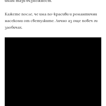
имам тази възможност.
Кажете после, че има по-красиви и романтични
насекоми от светулките. Лично аз още повеч ги
заобичах.