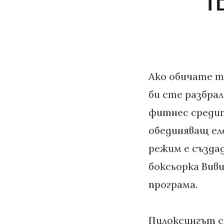
Ако обичате т
би сте разбра
фитнес средит
обединяващ ел
режим е създа
боксьорка Виви
програма.
Пилоксингът се