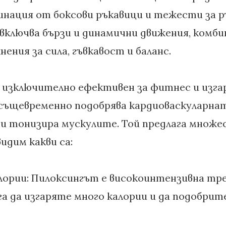
инация от боксови ръкавици и тежести за р
включва бързи и динамични движения, комби
ения за сила, гъвкавост и баланс.
 изключително ефективен за фитнес и изга
 същевременно подобрява кардиоваскуларна
и тонизира мускулите. Той предлага множес
идим какви са:
алории: Пилоксингът е високоинтензивна тре
га да изгаряте много калории и да подобри