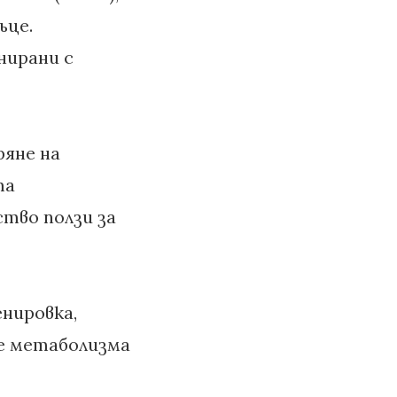
ъце.
нирани с
ряне на
та
тво ползи за
нировка,
те метаболизма