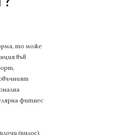
орма, то може
нция във
порт,
ровъчният
онална
пулярна фитнес
лочи (пилос),