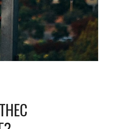
ТНЕС
Г?