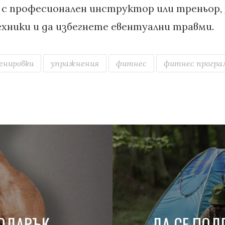
с професионален инструктор или треньор, 
хники и да избегнете евентуални травми.
енировки
упражнения
фитнес
фитнес програ
ПОДАРЪК
ДА СЕ ПОД