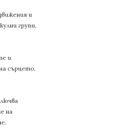
движения и
кулни групи,
.
те и
на сърцето,
ключва
е на
е.