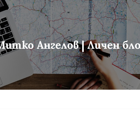
Митко Ангелов | Личен бло