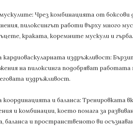
 мускулите: Чрез комбинацията от боксови 
нения, пилоксингът работи върху много мус
ъцете, краката, коремните мускули и гърба
а кардиоваскуларната издръжливост: Бързи
жения на пилоксинга подобряват работата 
неговата издръжливост.
а координацията и баланса: Тренировката в
ния и комбинации, което помага за развиван
, баланса и пространственото ви осъзнаван