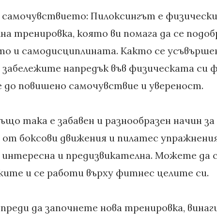
а самочувствието: Пилоксингът е физическ
на тренировка, която ви помага да се подоб
о и самодисциплината. Както се усъвърше
е забележите напредък във физическата си 
е до повишено самочувствие и увереност.
ъщо така е забавен и разнообразен начин за
от боксови движения и пилатес упражнения
интересна и предизвикателна. Можете да с
жите и се работи върху фитнес целите си.
преди да започнете нова тренировка, винаги