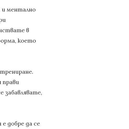
и и ментално
ри
нствате в
форма, което
 трениране.
 прави
е забавлявате,
 е добре да се