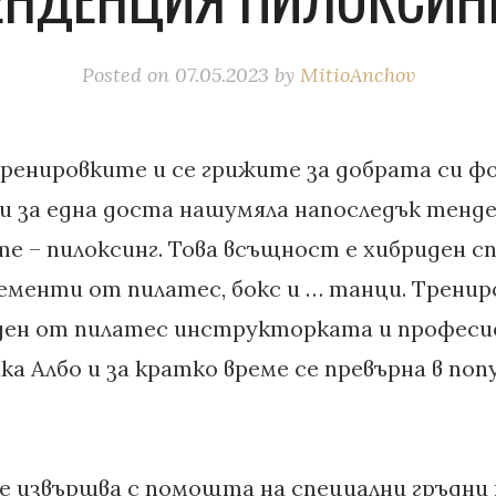
Posted on
07.05.2023
by
MitioAnchov
ренировките и се грижите за добрата си ф
ли за една доста нашумяла напоследък тенде
е – пилоксинг. Това всъщност е хибриден с
ементи от пилатес, бокс и … танци. Трени
ден от пилатес инструкторката и професи
ка Албо и за кратко време се превърна в по
 извършва с помощта на специални гръдни п