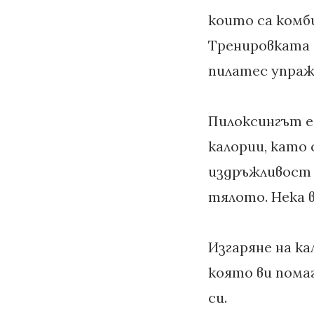
които са комб
Тренировката 
пилатес упражн
Пилоксингът е
калории, като
издръжливост 
тялото. Нека в
Изгаряне на к
която ви пома
си.