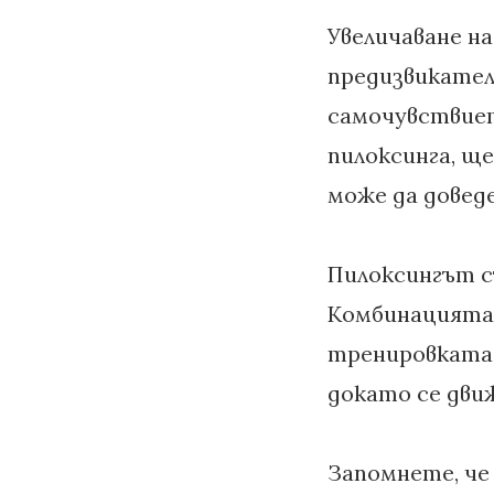
Увеличаване н
предизвикател
самочувствиет
пилоксинга, щ
може да довед
Пилоксингът с
Комбинацията 
тренировката 
докато се дви
Запомнете, че 