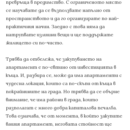
превръща в предимство. С ограниченото място
се научавате да се възползвате напълно от
пространството и да го организирате по най-
практичния начин. Заедно с това няма да
натрупвате излишни вещи и ще поддържате
жилището си по-чисто.
Трябва да отбележа, че закупуването на
апартамент е по-евтино от инвестицията в
къща. И, разбира се, може да има апартаменти с
чудесна локация, които са по-скъпи от къща в
покрайнините на града. Но трябва да се обърне
внимание, че има райони в града, които
разполагат с много добра капиталова печалба.
Това означава, че от момента, в който закупите
вашия апартамент, неговата стойност ще