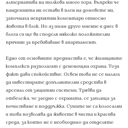
алтернатива на толкова много хора. Въпреки че
пандемията ни остави в плен на домовете ни,
започнаха неприятни коментари относно
живота в блок. Но аз имам друго мнение и днес в
блога си ще ви споделя няколко положителни
причини за пребиваване в апартамент.
Едно от основните предимства е, че жилищните
комплекси разполагат с денонощна охрана. Този
факт дава спокойствие. Освен това не се налага
да инвестирате допълнителни средства в
арсенал от защитни системи. Трябва да
отбележа, че заедно с охраната, се заплаща за
почистване и поддръжка. Сумите не са колосални
и това позволява да живеете в чиста и красива
среда, за която не е необходимо да отделяте