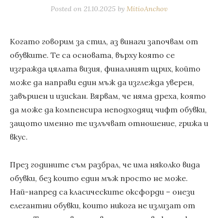
Posted on
21.10.2025
by
MitioAnchov
Когато говорим за стил, аз винаги започвам от
обувките. Те са основата, върху която се
изгражда цялата визия, финалният щрих, който
може да направи един мъж да изглежда уверен,
завършен и изискан. Вярвам, че няма дреха, която
да може да компенсира неподходящ чифт обувки,
защото именно те излъчват отношение, грижа и
вкус.
През годините съм разбрал, че има няколко вида
обувки, без които един мъж просто не може.
Най-напред са класическите оксфорди – онези
елегантни обувки, които никога не излизат от