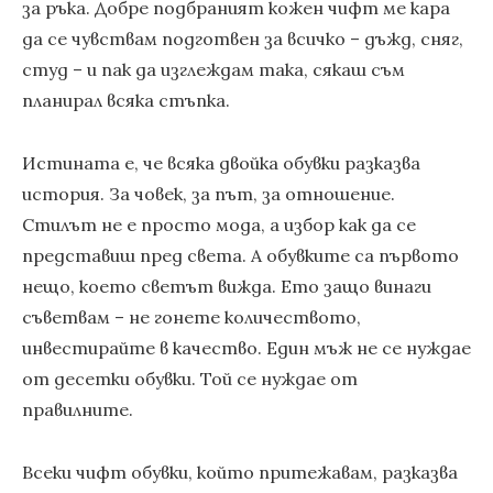
за ръка. Добре подбраният кожен чифт ме кара
да се чувствам подготвен за всичко – дъжд, сняг,
студ – и пак да изглеждам така, сякаш съм
планирал всяка стъпка.
Истината е, че всяка двойка обувки разказва
история. За човек, за път, за отношение.
Стилът не е просто мода, а избор как да се
представиш пред света. А обувките са първото
нещо, което светът вижда. Ето защо винаги
съветвам – не гонете количеството,
инвестирайте в качество. Един мъж не се нуждае
от десетки обувки. Той се нуждае от
правилните.
Всеки чифт обувки, който притежавам, разказва