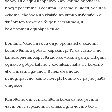
удобни и с един небрежен чар, който обожавам
през пролетта и есента. Когато ги нося, усещам
лекота, свобода и някакво приятно чувство, че
животът може да бъде и елегантен, и
комфортен едновременно.
Ботите Челси пък са онзи британски акцент,
който винаги добавя характер. Те са семпли, но
категорични. Харесва ми как могат да изглеждат
еднакво добре както с костюм, така и с кожено
яке и тъмни джинси. В тях има нещо
неподправено, като почерк, който се разпознава
отдалеч.
Кецовете от естествена кожа са неизменна
част от съвременния стил. Едни чисто бели