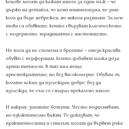
кецове могат да кажат много за един мъж – че
държи на детайла, че цени минимализма, че знае
кога да бъде небрежен, но никога разпилян. За мен
това са обувките, които свързват класическото
с модерното, традицията с настоящето.
Не мога да не спомена и брогите – онези красиви
обувки с перфорации, които добавят малка доза
артистичност. В тях има нещо
аристократично, но без високомерие. Обувам ги,
когато искам да изглеждам добре, без да
изглежда, че съм се старал прекалено много.
И накрая, зимните ботуши. Често подценявани,
но изключително важни. Те доказват, че
практичността и стилът могат да вървят ръка