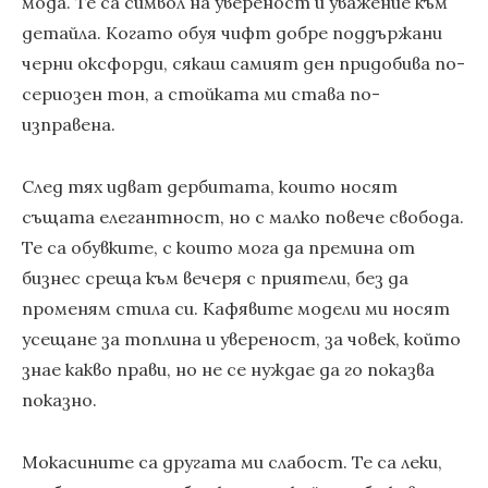
мода. Те са символ на увереност и уважение към
детайла. Когато обуя чифт добре поддържани
черни оксфорди, сякаш самият ден придобива по-
сериозен тон, а стойката ми става по-
изправена.
След тях идват дербитата, които носят
същата елегантност, но с малко повече свобода.
Те са обувките, с които мога да премина от
бизнес среща към вечеря с приятели, без да
променям стила си. Кафявите модели ми носят
усещане за топлина и увереност, за човек, който
знае какво прави, но не се нуждае да го показва
показно.
Мокасините са другата ми слабост. Те са леки,