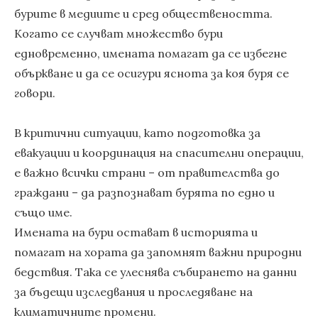
бурите в медиите и сред обществеността.
Когато се случват множество бури
едновременно, имената помагат да се избегне
объркване и да се осигури яснота за коя буря се
говори.
В критични ситуации, като подготовка за
евакуации и координация на спасителни операции,
е важно всички страни – от правителства до
граждани – да разпознават бурята по едно и
също име.
Имената на бури остават в историята и
помагат на хората да запомнят важни природни
бедствия. Така се улеснява събирането на данни
за бъдещи изследвания и проследяване на
климатичните промени.