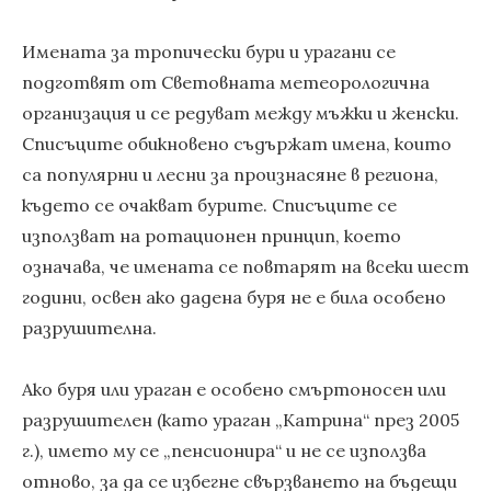
Имената за тропически бури и урагани се
подготвят от Световната метеорологична
организация и се редуват между мъжки и женски.
Списъците обикновено съдържат имена, които
са популярни и лесни за произнасяне в региона,
където се очакват бурите. Списъците се
използват на ротационен принцип, което
означава, че имената се повтарят на всеки шест
години, освен ако дадена буря не е била особено
разрушителна.
Ако буря или ураган е особено смъртоносен или
разрушителен (като ураган „Катрина“ през 2005
г.), името му се „пенсионира“ и не се използва
отново, за да се избегне свързването на бъдещи