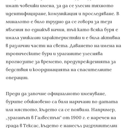
имат човешки имена, за да се улесни тяхното
идентифициране, комуникация и проследяване. В
миналото е било трудно да се говори за тези
явления по еднакъв начин, тъй като всяка буря е
имала уникални характеристики и е била активна
в различни части на света. Даването на имена на
тропическите бури и ураганите улеснява
прогнозите за времето, предупрежденията за
бедствия и координацията на спасителните
операции.
Преди да започне официалното именуване,
бурите обикновено са били наричани по датата
или мястото, където са се появили. Например,
„ураганът в Галвестън“ от 1900 г. е наречен на
града в Тексас, където е нанесъл разрушителни