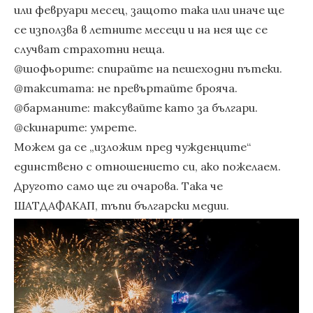
или февруари месец, защото така или иначе ще
се използва в летните месеци и на нея ще се
случват страхотни неща.
@шофьорите: спирайте на пешеходни пътеки.
@такситата: не превъртайте брояча.
@барманите: таксувайте като за българи.
@скинарите: умрете.
Можем да се „изложим пред чужденците“
единствено с отношението си, ако пожелаем.
Другото само ще ги очарова. Така че
ШАТДАФАКАП, тъпи български медии.