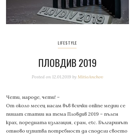
LIFESTYLE
ПЛОВДИВ 2019
Posted on
12.01.2019
by
MitioAnchov
Чети, народе, чети! –
От около месец насам във всички online медии се
пишат статии на тема Пловдив 2019 – пълен
крах, поредната излагация, срам, etc. Българинът
отново изпитва потребност да сподели своето