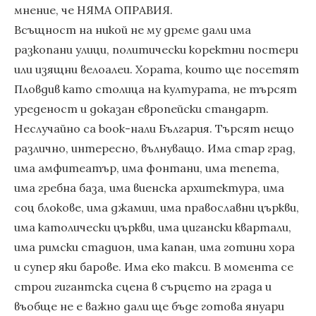
мнение, че НЯМА ОПРАВИЯ.
Всъщност на никой не му дреме дали има
разкопани улици, политически коректни постери
или изящни велоалеи. Хората, които ще посетят
Пловдив като столица на културата, не търсят
уреденост и доказан европейски стандарт.
Неслучайно са book-нали България. Търсят нещо
различно, интересно, вълнуващо. Има стар град,
има амфитеатър, има фонтани, има тепета,
има гребна база, има виенска архитектура, има
соц блокове, има джамии, има православни църкви,
има католически църкви, има цигански квартали,
има римски стадион, има капан, има готини хора
и супер яки барове. Има еко такси. В момента се
строи гигантска сцена в сърцето на града и
въобще не е важно дали ще бъде готова януари