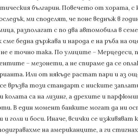
ическия българин. Повечето от хората, с
оследък, ми споделят, че поне веднъж в год
мица, разполагат с по два автомобила в сем
ж сме бедна държава и народа е на ръба на оц
не е точно така. По улиците – Мерцедеси, 
ентите – мезонети, а не спираме да се опла
арианта. Или от някъде растат пари и аз ощ
 се връзва този стандарт с ниските заплати.
 колата са на лизинг, а дрехите и парфюми
рти. В един момент банките могат да ни ос
и и голи и боси. Иначе, всички се изживяват
 подигравахме на американците, а ги стигна