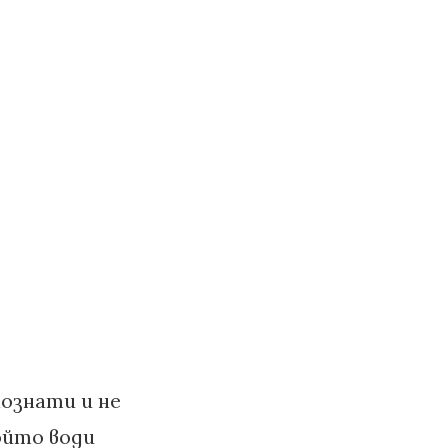
познати и не
ойто води