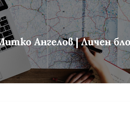
Митко Ангелов | Личен бло