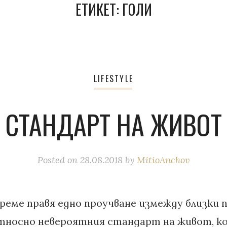
ЕТИКЕТ:
ГОЛИ
LIFESTYLE
СТАНДАРТ НА ЖИВОТ
Posted on
28.08.2018
by
MitioAnchov
реме правя едно проучване измежду близки 
относно невероятния стандарт на живот, к