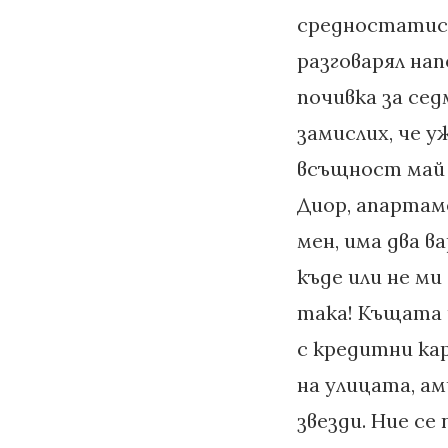
средностатист
разговарял нап
почивка за сед
замислих, че у
всъщност май 
Диор, апартам
мен, има два в
къде или не ми
така! Къщата и
с кредитни ка
на улицата, ам
звезди. Ние се