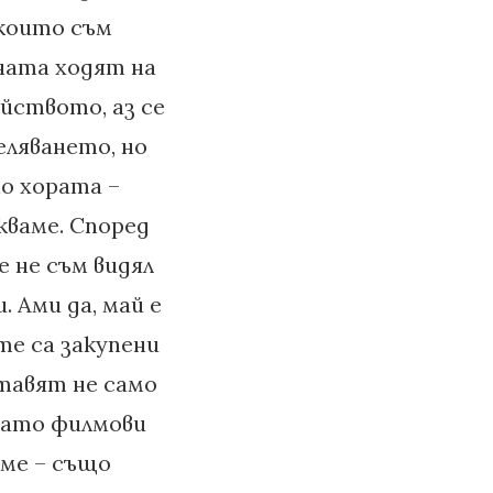
 които съм
ината ходят на
ейството, аз се
еляването, но
по хората –
кваме. Според
е не съм видял
 Ами да, май е
те са закупени
тавят не само
 като филмови
хме – също