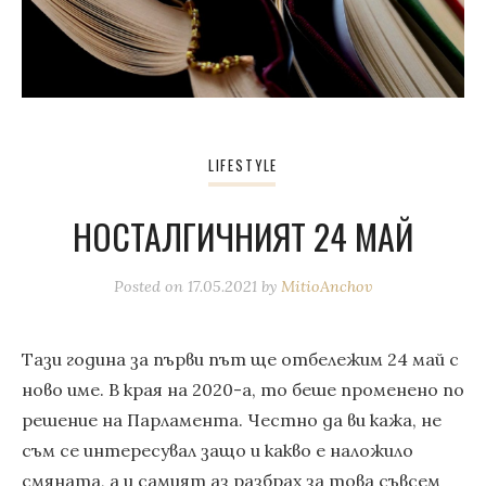
LIFESTYLE
НОСТАЛГИЧНИЯТ 24 МАЙ
Posted on
17.05.2021
by
MitioAnchov
Тази година за първи път ще отбележим 24 май с
ново име. В края на 2020-а, то беше променено по
решение на Парламента. Честно да ви кажа, не
съм се интересувал защо и какво е наложило
смяната, а и самият аз разбрах за това съвсем