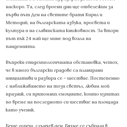
наскоро. Та, след броени дни ще отбележим за
първи път Ден на светите братя Кирил и
Методий, на българската азбука, просвета и
култура и на славянската книжовност. За втори
път пък 24 май ще мине под воала на
пандемията.
Въпреки епидемиологичната обстановка, четох,
че в много български градове са планирани
инициативи и разбира се – шествие. Постепенно
с наближаването на този светъл, любим мой
празник, си припомних емоциите, които изпитах
по време на последното си шествие на площада
като ученик.
Беше горещ, слънчев ден. Бяхме се събрали в