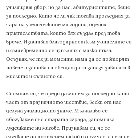
училищния двор, но за нас, абитуриентите, беше
за последно. Като че ли чак тогава прогледнах за
чара на ученическите ми години, оцених
приятелствата, които бях създал през това
време. Изпитвах благодарност към учителите си
и същевременно се изпълних с малко тъга.
Осъзнах, че тези моменти няма да се повторят
повече и затова си обещах да ги запазя завинаги в
мислите и сърцето си.
Спомням си, че преди да минем за последно като
част от празничното шествие, всеки от нас
целуна училищното знаме. Мълчаливо се
сбогувахме със старата сграда, запомнила
лудешките ни мигове. Признавам си, че се
случваше да пропуснем някой и друг час, а сега не