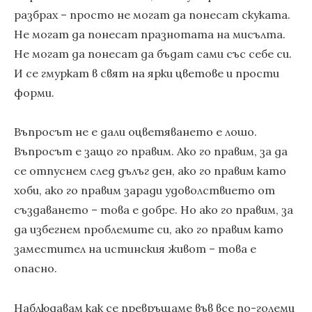
разбрах – просто не могат да понесат скуката.
Не могат да понесат празнотата на мисълта.
Не могат да понесат да бъдат сами със себе си.
И се гмуркат в свят на ярки цветове и прости
форми.
Въпросът не е дали оцветяването е лошо.
Въпросът е защо го правим. Ако го правим, за да
се отпуснем след дълъг ден, ако го правим като
хоби, ако го правим заради удоволствието от
създаването – това е добре. Но ако го правим, за
да избегнем проблемите си, ако го правим като
заместител на истинския живот – това е
опасно.
Наблюдавам как се превръщаме във все по-големи