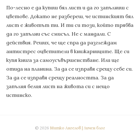
По-лесно е да купиш бял лист и да го запълниш с
цветове. Докато не разбереш, че истинският бял
лист е животът ти. И ти си този, който трябва
да го запълни със смисъл. Не с мандали. С
действия. Реших, че ще спра да разглеждам
антистрес оцветители в книжарниците. Ще си
купя книга за самоусъвършенстване. Или ще
отида на планина. За да се изправя срещу себе си.
За да се изправя срещу реалността. За да
запълня белия лист на живота си с нещо
истинско.
© 2026
Митко Ангелов | Личен блог