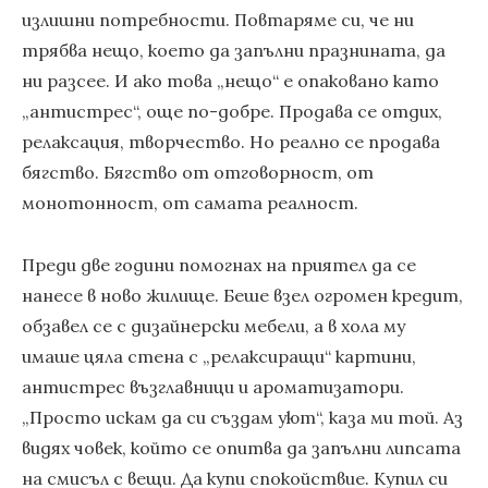
излишни потребности. Повтаряме си, че ни
трябва нещо, което да запълни празнината, да
ни разсее. И ако това „нещо“ е опаковано като
„антистрес“, още по-добре. Продава се отдих,
релаксация, творчество. Но реално се продава
бягство. Бягство от отговорност, от
монотонност, от самата реалност.
Преди две години помогнах на приятел да се
нанесе в ново жилище. Беше взел огромен кредит,
обзавел се с дизайнерски мебели, а в хола му
имаше цяла стена с „релаксиращи“ картини,
антистрес възглавници и ароматизатори.
„Просто искам да си създам уют“, каза ми той. Аз
видях човек, който се опитва да запълни липсата
на смисъл с вещи. Да купи спокойствие. Купил си