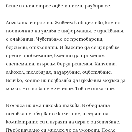
беше и антистрес оцветители, разбира се.
Логиката е проста. Живеем в общество, което
постоянно ни залива с информация, с изисквания,
с очаквания. Чувстваме се претоварени,
безсилни, откъснати. И вместо да се изправим
срещу проблемите, вместо да променим
системата, търсим бързи решения. Хапчета,
алкохол, телевизия, пазаруване, оцветяване.
Всичко, което ни позволява да изключим мозъка за
малко. Но това не е лечение. Това е отлагане.
В офиса ни има няколко такива. В обедната
почивка не обядват с колегите, а седят на
компютрите си и играят на игри с оцветяване.
Първоначално си мислех, че са уморени. После