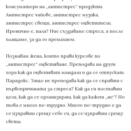
консуматори на „антистрес“ продукти.
Антистрес чайове, антистрес музика,
антистрес свещи, антистрес оцветители.
Иронично е, нали? Ние създаваме стреса, а после
плащаме, за да го премахнем.
Познавам жена, която прави курсове по
„антистрес“ оцветяване. Преподава на други
хора как да оцветяват мандали и да се отпускат.
Парадокс. Защо не преподава как да се справиш с
първопричината за стреса? Как да си поставиш
цели, как да се организираш, как да кажеш „не“? Но
това е много по-трудно. Много по-трудно е да
се изправиш срещу себе си, да се изправиш срещу
света.