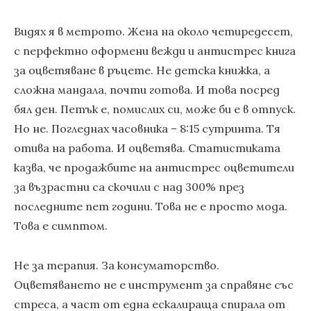
Видях я в метрото. Жена на около четиредесет,
с перфектно оформени вежди и антистрес книга
за оцветяване в ръцете. Не детска книжка, а
сложна мандала, почти готова. И това посред
бял ден. Петък е, помислих си, може би е в отпуск.
Но не. Погледнах часовника – 8:15 сутринта. Тя
отива на работа. И оцветява. Статистиката
казва, че продажбите на антистрес оцветители
за възрастни са скочили с над 300% през
последните пет години. Това не е просто мода.
Това е симптом.
Не за терапия. За консуматорство.
Оцветяването не е инструмент за справяне със
стреса, а част от една ескалираща спирала от