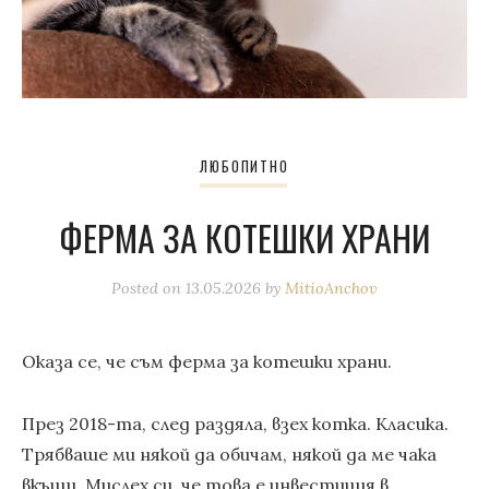
ЛЮБОПИТНО
ФЕРМА ЗА КОТЕШКИ ХРАНИ
Posted on
13.05.2026
by
MitioAnchov
Оказа се, че съм ферма за котешки храни.
През 2018-та, след раздяла, взех котка. Класика.
Трябваше ми някой да обичам, някой да ме чака
вкъщи. Мислех си, че това е инвестиция в