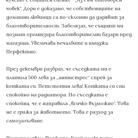
човек“. Дори е доказано, че собствениците на
домашни любимци са по-склонни да даряват за
благотворителност. Забелязах, че същият ми
познат организира благотворителни базари пред
магазина. Увеличава печалбите и имиджа.
Перфектно.
През декември разбрах, че съседката ми е
платила 500 лева за „антистрес“ спрей за
котката си. Петстотин лева! Котката си спи
спокойно на радиатора. Но съседката е
спокойна, че е направила „всичко възможно“. Това
не е грижа за животното. Това е разход за
самозалъгване.