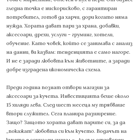
гледна точка е нискорисково, с гарантиран
потребител, готов да харчи, дори когато няма
нужда. Хората дават пари за храна, добавки,
аксесоари, дрехи, услуги – груминг, хотели,
обучение. Като човек, който се занимава с анализ
на данни, ви казвам: тенденцията е само нагоре.
И не е заради любовта към животните, а заради
добре изградена икономическа схема.
Преди година познат отвори магазин за
аксесоари за кучета. Инвестицията беше около
15 хиляди лева. След шест месеца му трябваше
втори служител. Сега планира разширение.
Защо? Защото хората дават парите си, за да
„покажат“ любовта си към кучето. Водачът на
кучето е социален сигнал – „Аз съм отговорен