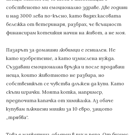
собственото ми емоционално здраве. Две години
и над 3000 лева по-късно, като видях касовата
бележка от ветеринаря, разбрах, че всъщност
финансирам котешкия начин на живот, а не моя.
Пазарът за домашни любимци е гениален. Не
като изобретение, а като измислена нужда.
Създаваш емоционална връзка и после продаваш
неща, които животното не разбира, но
собственикът се чувства длъжен да купи. Като
скъпи играчки. Моята котка, например,
предпочита капачка от химикалка. Аз обаче
купувам плюшени мишки за 10 евро, защото
„трябва“.
Това е маркетинг, облечен в пух и пера. От бизнес