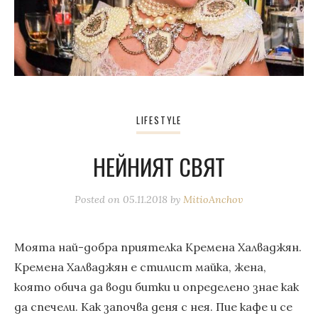
LIFESTYLE
НЕЙНИЯТ СВЯТ
Posted on
05.11.2018
by
MitioAnchov
Моята най-добра приятелка Кремена Халваджян.
Кремена Халваджян е стилист майка, жена,
която обича да води битки и определено знае как
да спечели. Как започва деня с нея. Пие кафе и се