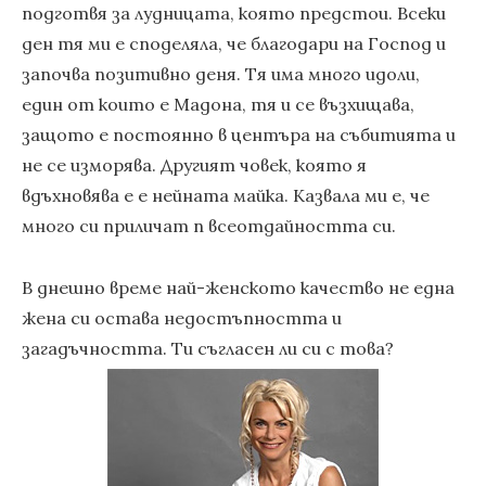
подготвя за лудницата, която предстои. Всеки
ден тя ми е споделяла, че благодари на Господ и
започва позитивно деня. Тя има много идоли,
един от които е Мадона, тя и се възхищава,
защото е постоянно в центъра на събитията и
не се изморява. Другият човек, която я
вдъхновява е е нейната майка. Казвала ми е, че
много си приличат п всеотдайността си.
В днешно време най-женското качество не една
жена си остава недостъпността и
загадъчността. Ти съгласен ли си с това?