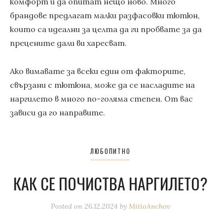
комфорт и да опитат нещо ново. Много
брандове предлагат малки разфасовки тютюн,
които са идеални за целта да ги пробвате за да
прецените дали ви харесват.
Ако вимавате за всеки един от факторите,
свързани с тютюна, може да се насладите на
наргилето в много по-голяма степен. От вас
зависи да го направите.
ЛЮБОПИТНО
КАК СЕ ПОЧИСТВА НАРГИЛЕТО?
Posted on
26.12.2024
by
MitioAnchov