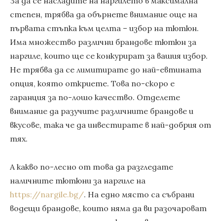
За да се насладите на наргилето в максимална
степен, трябва да обърнете внимание още на
първата стъпка към целта – избор на тютюн.
Има множество различни брандове тютюн за
наргиле, които ще се конкурират за вашия избор.
Не трябва да се лимитирате до най-евтината
опция, която откриете. Това по-скоро е
гаранция за по-лошо качество. Отделете
внимание да разучите различните брандове и
вкусове, така че да инвестирате в най-добрия от
тях.
А какво по-лесно от това да разгледате
наличните тютюни за наргиле на
https://nargile.bg/
. На едно място са събрани
водещи брандове, които няма да ви разочароват