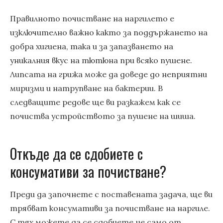
Правилното почистване на наргилето е
изключително важно както за поддържането на
добра хигиена, така и за запазването на
уникалния вкус на тютюна при всяко пушене.
Липсата на грижа може да доведе до неприятни
миризми и натрупване на бактерии. В
следващите редове ще ви разкажем как се
почиства устройството за пушене на шиша.
Откъде да се сдобиете с
консумативи за почистване?
Преди да започнете с поставената задача, ще ви
трябват консумативи за почистване на наргиле.
С тях можете да се сдобиете не само от