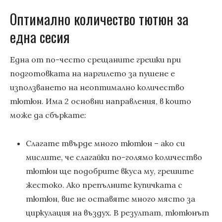
Оптимално количество тютюн за
една сесия
Една от по-често срещаните грешки при
подготовката на наргилето за пушене е
използването на неоптимално количество
тютюн. Има 2 основни направления, в които
може да сбъркате:
Слагате твърде много тютюн – ако си
мислите, че слагайки по-голямо количество
тютюн ще подобрите вкуса му, грешите
жестоко. Ако препълните купичката с
тютюн, вие не оставяте много място за
циркулация на въздух. В резултат, тютюнът