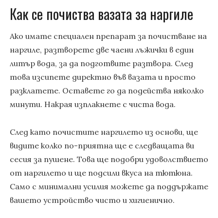
Как се почиства вазата за наргиле
Ако имате специален препарат за почистване на
наргиле, разтворете две чаени лъжички в един
литър вода, за да подготвите разтвора. След
това изсипете директно във вазата и просто
разклатете. Оставете го да подейства няколко
минути. Накрая изплакнете с чиста вода.
След като почистите наргилето из основи, ще
видите колко по-приятна ще е следващата ви
сесия за пушене. Това ще подобри удоволствието
от наргилето и ще подсили вкуса на тютюна.
Само с минимални усилия можете да поддържате
вашето устройство чисто и хигиенично.