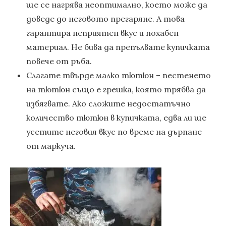
ще се нагрява неоптимално, което може да
доведе до неговото прегаряне. А това
гарантира неприятен вкус и похабен
материал. Не бива да препълвате купичката
повече от ръба.
Слагате твърде малко тютюн – пестенето
на тютюн също е грешка, която трябва да
избягвате. Ако сложите недостатъчно
количество тютюн в купичката, едва ли ще
усетите неговия вкус по време на дърпане
от маркуча.