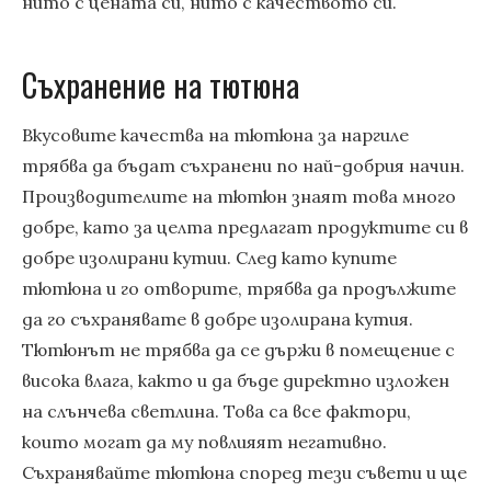
нито с цената си, нито с качеството си.
Съхранение на тютюна
Вкусовите качества на тютюна за наргиле
трябва да бъдат съхранени по най-добрия начин.
Производителите на тютюн знаят това много
добре, като за целта предлагат продуктите си в
добре изолирани кутии. След като купите
тютюна и го отворите, трябва да продължите
да го съхранявате в добре изолирана кутия.
Тютюнът не трябва да се държи в помещение с
висока влага, както и да бъде директно изложен
на слънчева светлина. Това са все фактори,
които могат да му повлияят негативно.
Съхранявайте тютюна според тези съвети и ще