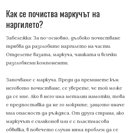
Как се почиства маркучът на
наргилето?
Забележка: За по-основно, дълбоко почистване
трябва да разглобите наргилето на части.
Отделете вазата, маркуча, чашката и всички
разглобяеми компоненти.
Започваме с маркуча. Преди да преминете към
неговото почистване, се уверете, че той може
да се мие. Ако в него има метални намотки, това
е предпоставка да не го мокрите, защото иначе
има опасност да ръждяса. От друга страна, ако
маркучът е силиконов или е с пластмасова
обвивка, в повечето случаи няма проблем да се