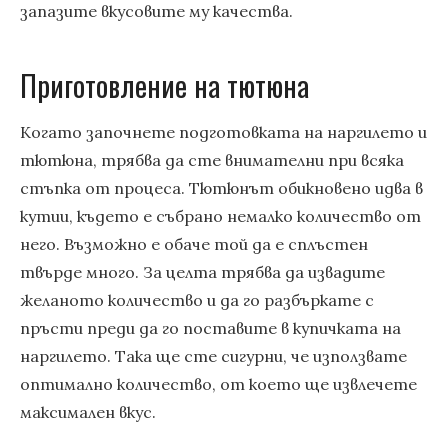
запазите вкусовите му качества.
Приготовление на тютюна
Когато започнете подготовката на наргилето и
тютюна, трябва да сте внимателни при всяка
стъпка от процеса. Тютюнът обикновено идва в
кутии, където е събрано немалко количество от
него. Възможно е обаче той да е сплъстен
твърде много. За целта трябва да извадите
желаното количество и да го разбъркате с
пръсти преди да го поставите в купичката на
наргилето. Така ще сте сигурни, че използвате
оптимално количество, от което ще извлечете
максимален вкус.