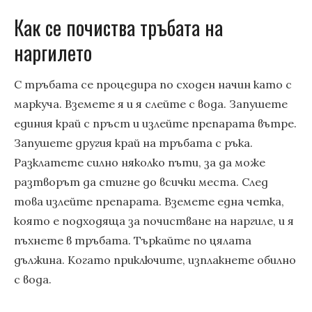
Как се почиства тръбата на
наргилето
С тръбата се процедира по сходен начин като с
маркуча. Вземете я и я слейте с вода. Запушете
единия край с пръст и излейте препарата вътре.
Запушете другия край на тръбата с ръка.
Разклатете силно няколко пъти, за да може
разтворът да стигне до всички места. След
това излейте препарата. Вземете една четка,
която е подходяща за почистване на наргиле, и я
пъхнете в тръбата. Търкайте по цялата
дължина. Когато приключите, изплакнете обилно
с вода.