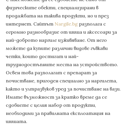
физическите обекти, специализирани в
продажбата на такива продукти, но и през
интернет. Сайтът
Nargile.bg
разполага с
огромно разнообразие от шиша и аксесоари за
най-доброто наргиле изживяване. От него
можете да купите различни видове гъвкави
четки, които достигат и най-
труднодостъпните места на устройството.
Освен това разполагат с препарат за
почистване, пригоден специално за наргилета,
както и ултразвуков уред за почистване на вази.
Имате възможност за кратко време да се
сдобиете с целия набор от продукти,
необходими за правилната експлоатация на
шишата.