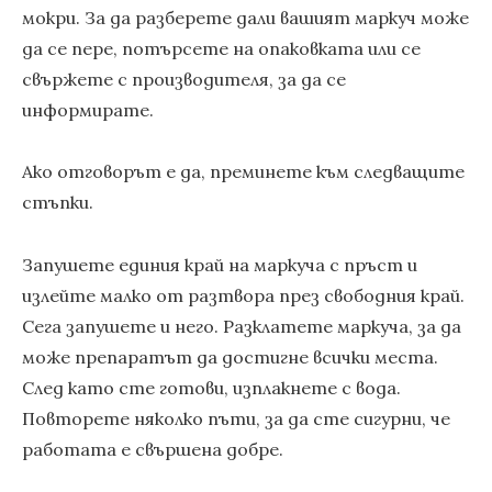
мокри. За да разберете дали вашият маркуч може
да се пере, потърсете на опаковката или се
свържете с производителя, за да се
информирате.
Ако отговорът е да, преминете към следващите
стъпки.
Запушете единия край на маркуча с пръст и
излейте малко от разтвора през свободния край.
Сега запушете и него. Разклатете маркуча, за да
може препаратът да достигне всички места.
След като сте готови, изплакнете с вода.
Повторете няколко пъти, за да сте сигурни, че
работата е свършена добре.