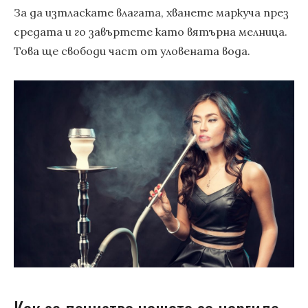
За да изтласкате влагата, хванете маркуча през
средата и го завъртете като вятърна мелница.
Това ще свободи част от уловената вода.