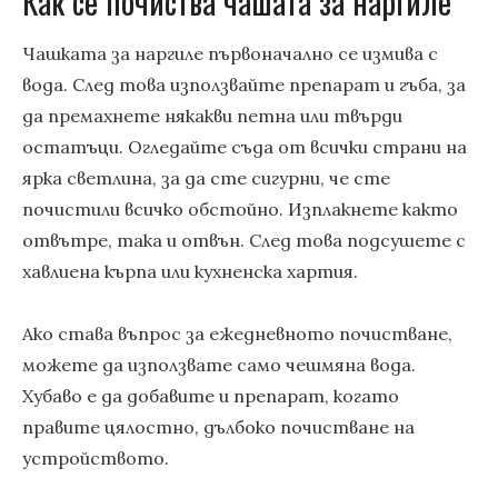
Как се почиства чашата за наргиле
Чашката за наргиле първоначално се измива с
вода. След това използвайте препарат и гъба, за
да премахнете някакви петна или твърди
остатъци. Огледайте съда от всички страни на
ярка светлина, за да сте сигурни, че сте
почистили всичко обстойно. Изплакнете както
отвътре, така и отвън. След това подсушете с
хавлиена кърпа или кухненска хартия.
Ако става въпрос за ежедневното почистване,
можете да използвате само чешмяна вода.
Хубаво е да добавите и препарат, когато
правите цялостно, дълбоко почистване на
устройството.