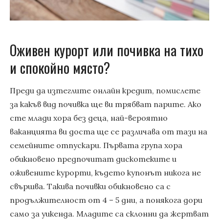
Оживен курорт или почивка на тихо
и спокойно място?
Преди да изтеглите онлайн кредит, помислете
за какъв вид почивка ще ви трябват парите. Ако
сте млади хора без деца, най-вероятно
ваканцията ви доста ще се различава от тази на
семейните отпускари. Първата група хора
обикновено предпочитат дискотеките и
оживените курорти, където купонът никога не
свършва. Такива почивки обикновено са с
продължителност от 4 – 5 дни, а понякога дори
само за уикенда. Младите са склонни да жертват