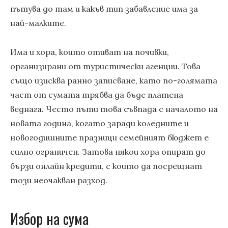
пътува до там и какъв тип забавление има за
най-малките.
Има и хора, които отиват на почивки,
организирани от туристически агенции. Това
също изисква ранно записване, като по-голямата
част от сумата трябва да бъде платена
веднага. Често пъти това съвпада с началото на
новата година, когато заради коледните и
новогодишните празници семейният бюджет е
силно ограничен. Затова някои хора опират до
бързи онлайн кредити, с които да посрещнат
този неочакван разход.
Избор на сума