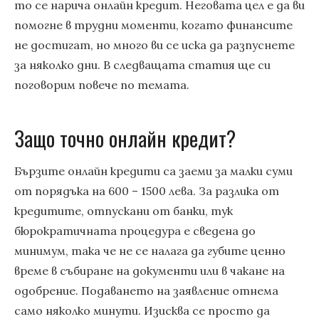
то се нарича онлайн кредит. Неговата цел е да ви
помогне в трудни моменти, когато финансите
не достигат, но много ви се иска да разпуснете
за няколко дни. В следващата статия ще си
поговорим повече по темата.
Защо точно онлайн кредит?
Бързите онлайн кредити са заеми за малки суми
от порядъка на 600 – 1500 лева. За разлика от
кредитите, отпускани от банки, тук
бюрократичната процедура е сведена до
минимум, така че не се налага да губите ценно
време в събиране на документи или в чакане на
одобрение. Подаването на заявление отнема
само няколко минути. Изисква се просто да