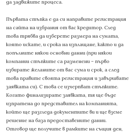
да задвижите процеса.
Първата стъпка е да си направите регистрация
на сайта на избрания от вас кредитор. След
това трябва да изберете размера на сумата,
която искате, и срока на изплащане, както и да
попълните някои основни данни (при някои
компании стъпките са разменени – първо
избирате желаните от вас сума и срок, а след
това правите своята регистрация и завършвате
заявката си). С това се изчерпват стъпките.
Когато финализирате заявката, тя ще бъде
изпратена до представител на компанията,
който ще разгледа документите ви и ще вземе
решение на база предоставените данни.
Отговор ще получите в рамките на същия ден,