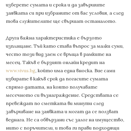
изберете сумата и срока и да завършите
заявката си при избраните от вас условия, а след
това служителите ще свършат останалото.
Друга важна характеристика е бързото
изплащане. Тъй като става въпрос за малки суми,
често този вид заем се връща в рамките на
месец. Такъв е бързият онлайн кредит на
www.vivus.bg
, който има една вноска. Вие сами
избирате в какъв срок да погасите сумата
спрямо датата, на която получавате
месечното си възнаграждение. Средствата се
превеждат по сметката ви минути след
завършване на заявката и могат да се ползват
веднага. Не са обвързани със залог на имущество,
нито с поръчители, и това ги прави подходящи