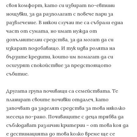
своя комфорт, като си избират по-евтини
нощувки, за да разполагат с повече пари за
развлечение. В някои случаи те са събрали една
част от сумата, но имат нужда от
допълнителни средства, за да могат да си
изкарат подобаващо. И тук идва ролята на
бързите кредити, които им помагат да си
осигурят спокойствие за предстоящото
събитие.
Другата група почиващи са семействата. Те
планират своите почивки отдалеч, като
започват да заделят средства за това няколко
месеца по-рано. Почиващите с деца трябва да
съблюдават различни критерии – от това коя да
е дестинацията до това колко време ще се