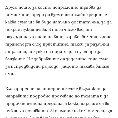
Друго нещо, за което непременно трябва да
помислите, преди да вземете онлайн кредит, е
каква сума ще ви бъде напълно достатъчна, за да
покрие нуждите ви. В това число влизат
разходите за настаняване, гориво, билети, храна,
транспорт след пристигане, такси за различни
атракции, покупка на подаръци и сувенири за
близките. Не забравяйте да заделите една сума
за непредвидени разходи, защото такива винаги
има.
Благодарение на интернет вече е възможно да
направите подробно проучване по темата и да
придобиете ясна представа колко пари ще са ви
нужни за почивката. Ако имате няколко месеца за
планиране, ви съветваме да изберете добре