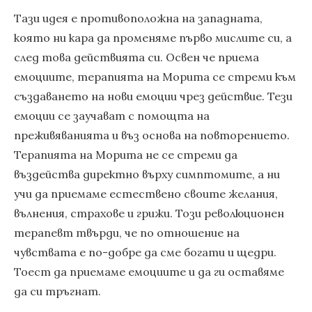
Тази идея е противоположна на западната,
която ни кара да променяме първо мислите си, а
след това действията си. Освен че приема
емоциите, терапията на Морита се стреми към
създаването на нови емоции чрез действие. Тези
емоции се заучават с помощта на
преживяванията и въз основа на повторението.
Терапията на Морита не се стреми да
въздейства директно върху симптомите, а ни
учи да приемаме естествено своите желания,
вълнения, страхове и грижи. Този революционен
терапевт твърди, че по отношение на
чувствата е по-добре да сме богати и щедри.
Тоест да приемаме емоциите и да ги оставяме
да си тръгнат.