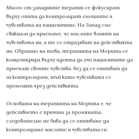
Много от западните терапии се фокусират
върху опита да контролират емоциите и
чувствата на пациентите. На Запад сме
свикнали да приемаме, че мислите влияят на
чувствата ни, а те се отразяват на действията
ни. Обратно на това, терапията на Морита се
концентрира върху идеята да учи пациентите да
приемат своите чувства, без да се опитват да
ги контролират, тъй като чувствата се
променят чрез действията.
Основата на терапията на Морита е, че
действието е причина за промяната,
следователно не бива да се опитваме да
контролираме мислите и чувствата си.