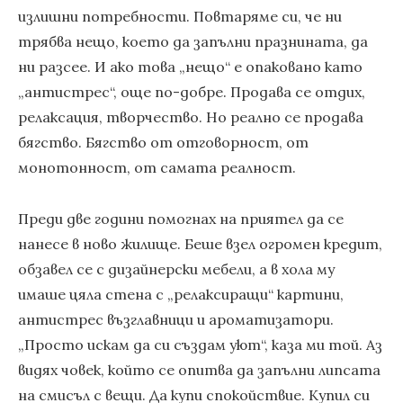
излишни потребности. Повтаряме си, че ни
трябва нещо, което да запълни празнината, да
ни разсее. И ако това „нещо“ е опаковано като
„антистрес“, още по-добре. Продава се отдих,
релаксация, творчество. Но реално се продава
бягство. Бягство от отговорност, от
монотонност, от самата реалност.
Преди две години помогнах на приятел да се
нанесе в ново жилище. Беше взел огромен кредит,
обзавел се с дизайнерски мебели, а в хола му
имаше цяла стена с „релаксиращи“ картини,
антистрес възглавници и ароматизатори.
„Просто искам да си създам уют“, каза ми той. Аз
видях човек, който се опитва да запълни липсата
на смисъл с вещи. Да купи спокойствие. Купил си