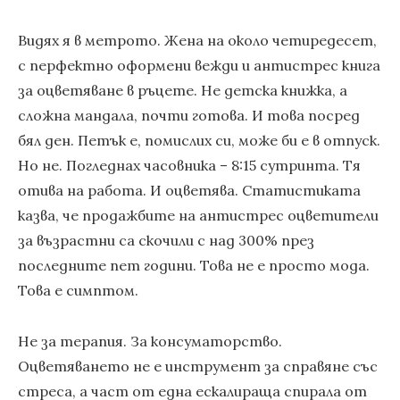
Видях я в метрото. Жена на около четиредесет,
с перфектно оформени вежди и антистрес книга
за оцветяване в ръцете. Не детска книжка, а
сложна мандала, почти готова. И това посред
бял ден. Петък е, помислих си, може би е в отпуск.
Но не. Погледнах часовника – 8:15 сутринта. Тя
отива на работа. И оцветява. Статистиката
казва, че продажбите на антистрес оцветители
за възрастни са скочили с над 300% през
последните пет години. Това не е просто мода.
Това е симптом.
Не за терапия. За консуматорство.
Оцветяването не е инструмент за справяне със
стреса, а част от една ескалираща спирала от