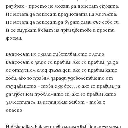
разбрах – просто не могат да понесат скуката.
Не могат да понесат празнотата на мисълта.
Не могат да понесат да бъдат сами със себе си.
И се гмуркат в свят на ярки цветове и прости
форми.
Въпросът не е дали оцветяването е лошо.
Въпросът е защо го правим. Ако го правим, за да
се отпуснем след дълъг ден, ако го правим като
хоби, ако го правим заради удоволствието от
създаването – това е добре. Но ако го правим, за
да избегнем проблемите си, ако го правим като
заместител на истинския живот – това е
опасно.
Наблюдавам как се превръщаме във все по-големи