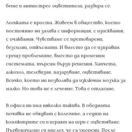
беше и антистрес оцветители, разбира се.
Логиката е проста. Живеем в общество, което
постоянно ни залива с информация, с изисквания,
с очаквания. Чувстваме се претоварени,
безсилни, откъснати. И вместо да се изправим
срещу проблемите, вместо да променим
системата, търсим бързи решения. Хапчета,
алкохол, телевизия, пазаруване, оцветяване.
Всичко, което ни позволява да изключим мозъка за
малко. Но това не е лечение. Това е отлагане.
В офиса ни има няколко такива. В обедната
почивка не обядват с колегите, а седят на
компютрите си и играят на игри с оцветяване.
Първоначално си мислех, че са уморени. После