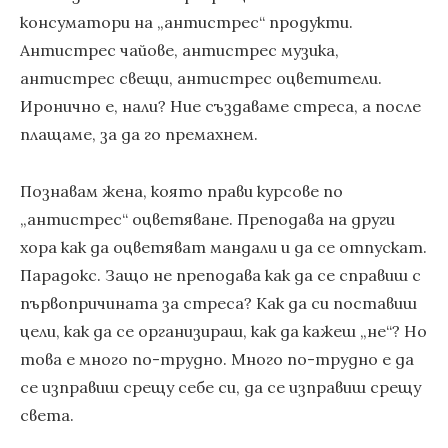
консуматори на „антистрес“ продукти.
Антистрес чайове, антистрес музика,
антистрес свещи, антистрес оцветители.
Иронично е, нали? Ние създаваме стреса, а после
плащаме, за да го премахнем.
Познавам жена, която прави курсове по
„антистрес“ оцветяване. Преподава на други
хора как да оцветяват мандали и да се отпускат.
Парадокс. Защо не преподава как да се справиш с
първопричината за стреса? Как да си поставиш
цели, как да се организираш, как да кажеш „не“? Но
това е много по-трудно. Много по-трудно е да
се изправиш срещу себе си, да се изправиш срещу
света.