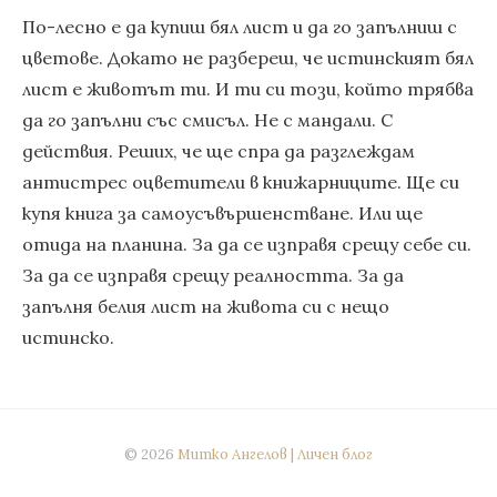
По-лесно е да купиш бял лист и да го запълниш с
цветове. Докато не разбереш, че истинският бял
лист е животът ти. И ти си този, който трябва
да го запълни със смисъл. Не с мандали. С
действия. Реших, че ще спра да разглеждам
антистрес оцветители в книжарниците. Ще си
купя книга за самоусъвършенстване. Или ще
отида на планина. За да се изправя срещу себе си.
За да се изправя срещу реалността. За да
запълня белия лист на живота си с нещо
истинско.
© 2026
Митко Ангелов | Личен блог