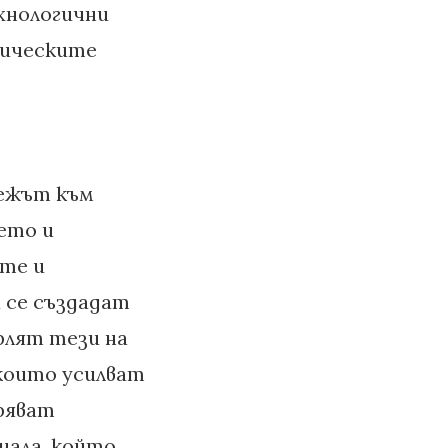
ехнологични
зическите
межът към
ето и
ите и
 се създадат
рлят тези на
които усилват
ряват
иала, който