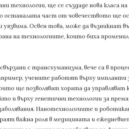
и технологии, ще се създаде нова класа на 
то останалата част от човечеството ще о
 уязвима. Освен това, може да възникнат в
ана на технологиите, които биха промени
свързани с трансхуманизма, вече са в проце
апример, учените работят върху импланти 
оито ще позволяват хората да управляват
акто и върху генетични технологии за према
заболявания. Нанотехнологиите и роботик
граят важна роля в медицината и ежедневие