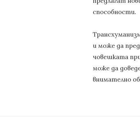
предлагат нов
способности.
Трансхуманизм
и може да пред
човешката при
може да довед
внимателно об