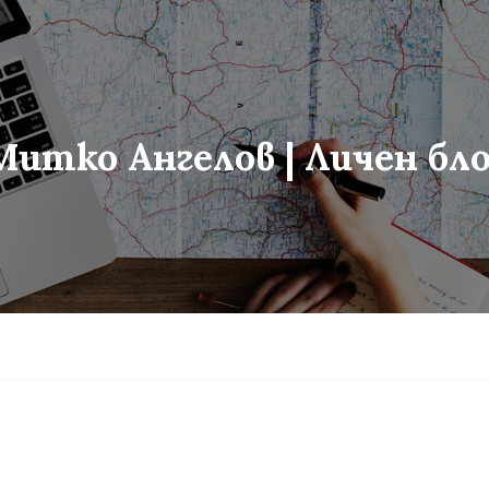
Митко Ангелов | Личен бло