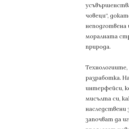
усъвършенстван
човеци“, дока
неподготвена и
моралната стр
природа.
Технологиите, 
разработка. Н
интерфейси, к
мисълта си, к
наследствени 
започват да и