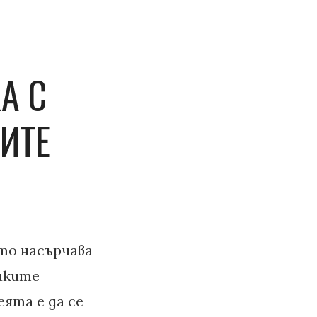
А С
ИТЕ
то насърчава
ешките
ята е да се