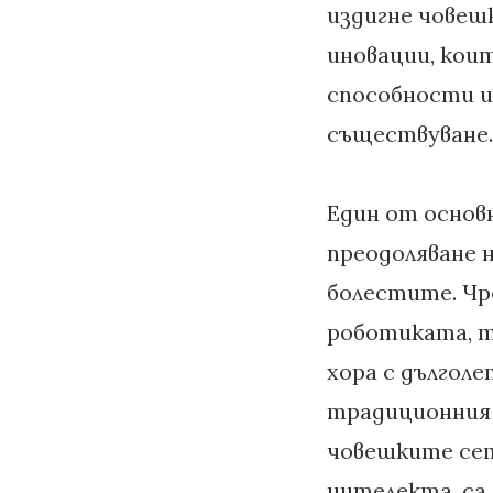
издигне човеш
иновации, кои
способности и
съществуване.
Един от основ
преодоляване 
болестите. Чр
роботиката, т
хора с дългол
традиционния 
човешките сет
интелекта, са