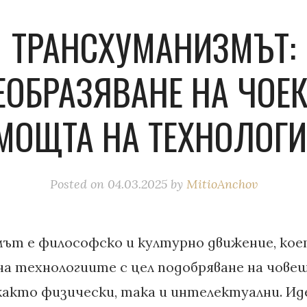
ТРАНСХУМАНИЗМЪТ:
ЕОБРАЗЯВАНЕ НА ЧОЕК
МОЩТА НА ТЕХНОЛОГИ
Posted on
04.03.2025
by
MitioAnchov
ът е философско и културно движение, кое
на технологиите с цел подобряване на чов
както физически, така и интелектуални. Иде