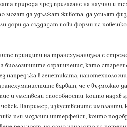
ката природа чрез прилагане на научни и т
то могат да удължат живота, да усилят фи
ли дори да създадат нови форми на човешко
ните принципи на трансхуманизма е стре
на биологичните ограничения, като стареен
ез напредъка в генетиката, нанотехнологи
рансхуманистите вярват, че е възможно да
етие и умствени способности, които надхвъ
човек. Например, изкуствените импланти, 
ива или мозъчни интерфейси, които подоб
 вече реалност, но само началото на потенц