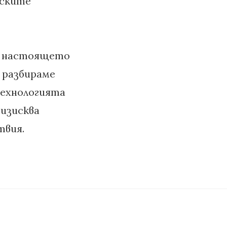
еските
т настоящето
о разбираме
технологията
 изисква
твия.