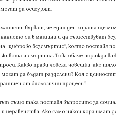
могат да осигурят.
манисти вярват, че един ден хората ще мо
знанието си в машини и да съществуват бе
на „цифрово безсмъртие“, която поставя по
живота и смъртта. Това обаче поражда ва
роси. Какво прави човека човешки, ако тял
 могат да бъдат разделени? Коя е ценностт
граничен от биологични процеси?
ът също така поставя въпросите за соци
 и неравенства. Ако само някои хора имат 