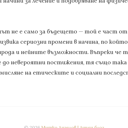
и начини за лечение и подобряване на физич
ът не е само за бъдещето — той е част о
извика сериозни промени в начина, по койт
рода и нейните възможности. Въпреки че 
е до невероятни постижения, тя също така
мисляне на етическите и социални последс
© 2026
Митко Ангелов | Личен блог