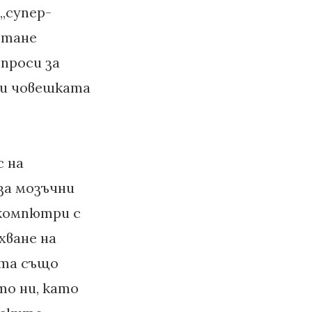
„супер-
стане
ъпроси за
ли човешката
с на
за мозъчни
 компютри с
хване на
ата също
то ни, като