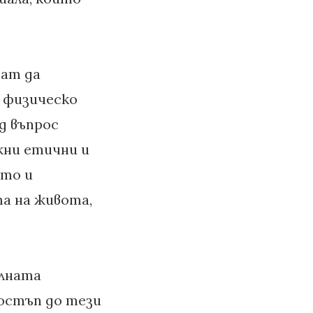
гат да
з физическо
д въпрос
жни етични и
ото и
а на живота,
алната
достъп до тези