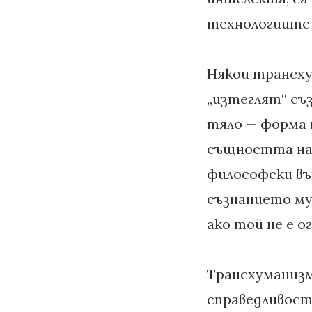
технологиите 
Някои трансху
„изтеглят“ съ
тяло — форма 
същността на 
философски въп
съзнанието му
ако той не е о
Трансхуманизм
справедливост