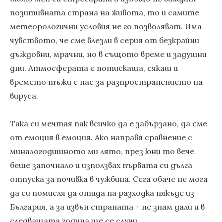
позитивната страна на живота, то и самите
метеорологични условия не го позволяват. Има
чувството, че сме влезли в серия от безкрайни
дъждовни, мрачни, но в същото време и задушни
дни. Атмосферата е потискаща, сякаш и
времето тъжи с нас за разпространението на
вируса.
Така си мечтая пак всичко да е забързано, да сме
от емоция в емоция. Ако направя сравнение с
миналогодишното ми лято, през юни то вече
беше започнало и използвах първата си дълга
отпуска за почивка в чужбина. Сега обаче не мога
да си помисля да отида на разходка някъде из
България, а за извън страната – не знам дали и в
следващата година ще се случи.