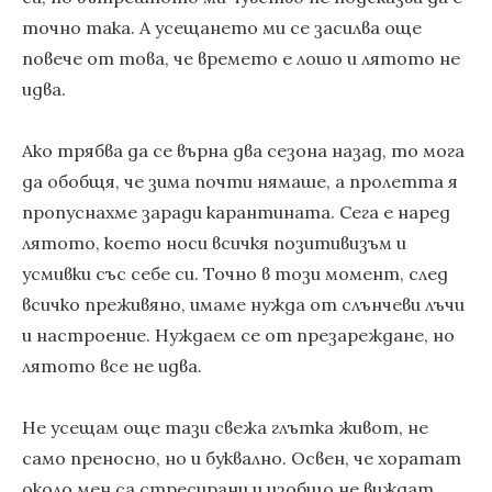
точно така. А усещането ми се засилва още
повече от това, че времето е лошо и лятото не
идва.
Ако трябва да се върна два сезона назад, то мога
да обобщя, че зима почти нямаше, а пролетта я
пропуснахме заради карантината. Сега е наред
лятото, което носи всичкя позитивизъм и
усмивки със себе си. Точно в този момент, след
всичко преживяно, имаме нужда от слънчеви лъчи
и настроение. Нуждаем се от презареждане, но
лятото все не идва.
Не усещам още тази свежа глътка живот, не
само преносно, но и буквално. Освен, че хоратат
около мен са стресирани и изобщо не виждат