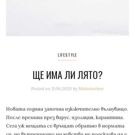
LIFESTYLE
ЩЕ ИМА ЛИ ЛЯТО?
Posted on
11.06.2020
by
MitioAnchov
Новата година започна изключително вълнуващо.
После премина през вирус, изолация, карантина.
Сега уж нещата се връщат обратно в нормата
си, но вътрешното ми чувство не подсказва да е