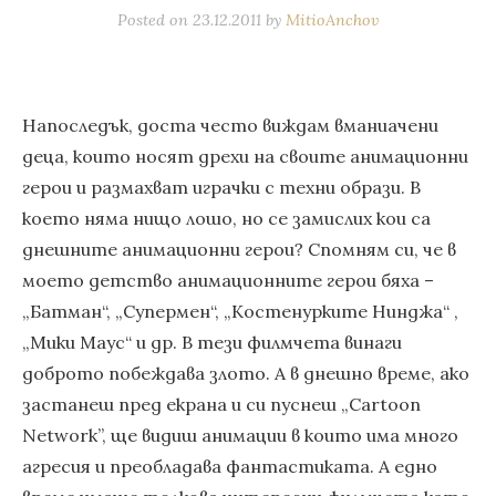
Posted on
23.12.2011
by
MitioAnchov
Напоследък, доста често виждам вманиачени
деца, които носят дрехи на своите анимационни
герои и размахват играчки с техни образи. В
което няма нищо лошо, но се замислих кои са
днешните анимационни герои? Спомням си, че в
моето детство анимационните герои бяха –
„Батман“, „Супермен“, „Костенурките Нинджа“ ,
„Мики Маус“ и др. В тези филмчета винаги
доброто побеждава злото. А в днешно време, ако
застанеш пред екрана и си пуснеш „Cartoon
Network”, ще видиш анимации в които има много
агресия и преобладава фантастиката. А едно