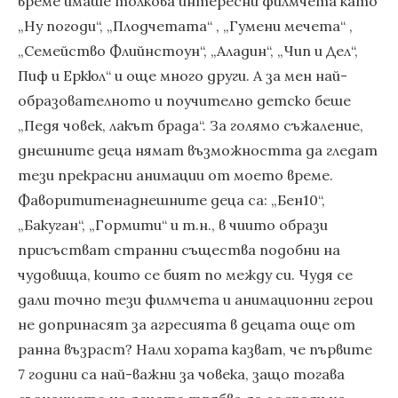
време имаше толкова интересни филмчета като
„Ну погоди“, „Плодчетата“ , „Гумени мечета“ ,
„Семейство Флийнстоун“, „Аладин“, „Чип и Дел“,
Пиф и Еркюл“ и още много други. А за мен най-
образователното и поучително детско беше
„Педя човек, лакът брада“. За голямо съжаление,
днешните деца нямат възможността да гледат
тези прекрасни анимации от моето време.
Фаворититенаднешните деца са: „Бен10“,
„Бакуган“, „Гормити“ и т.н., в чиито образи
присъстват странни същества подобни на
чудовища, които се бият по между си. Чудя се
дали точно тези филмчета и анимационни герои
не допринасят за агресията в децата още от
ранна възраст? Нали хората казват, че първите
7 години са най-важни за човека, защо тогава