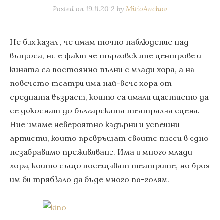
Posted on
19.11.2012
by
MitioAnchov
Не бих казал , че имам точно наблюдение над
въпроса, но е факт че търговските центрове и
кината са постоянно пълни с млади хора, а на
повечето театри има най-вече хора от
средната възраст, които са имали щастието да
се докоснат до българската театрална сцена.
Ние имаме невероятно кадърни и успешни
артисти, които превръщат своите пиеси в едно
незабравимо преживяване. Има и много млади
хора, които също посещават театрите, но броя
им би трябвало да бъде много по-голям.