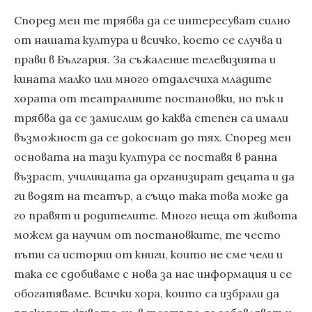
Според мен те трябва да се интересуват силно
от нашата култура и всичко, което се случва и
прави в България. За съжаление телевизията и
кината малко или много отдалечиха младите
хората от театралните постановки, но пък и
трябва да се замислим до каква степен са имали
възможност да се докоснат до тях. Според мен
основата на тази култура се поставя в ранна
възраст, училищата да организират децата и да
ги водят на театър, а също така това може да
го правят и родителите. Много неща от живота
можем да научим от постановките, те често
пъти са истории от книги, които не сме чели и
така се сдобиваме с нова за нас информация и се
обогатяваме. Всички хора, които са избрали да