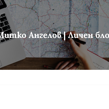
Митко Ангелов | Личен бло