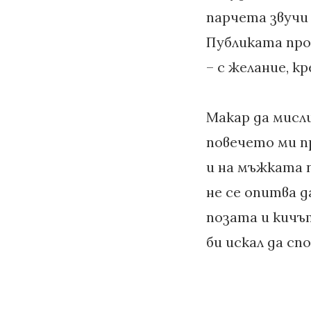
парчета звучи 
Публиката про
– с желание, к
Макар да мисли
повечето ми п
и на мъжката п
не се опитва д
позата и кичъ
би искал да сп