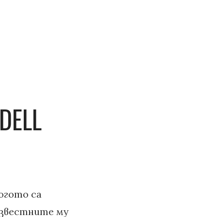
DELL
когото са
-известните му