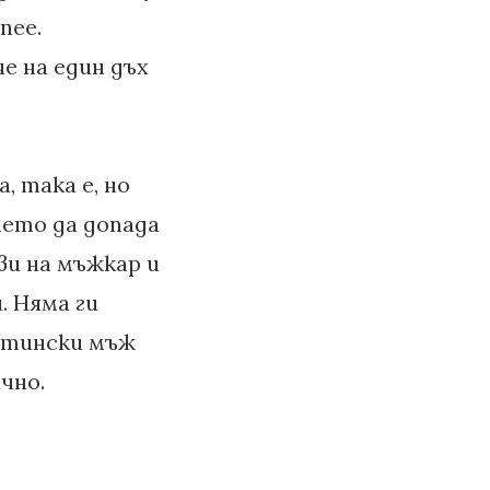
пее.
е на един дъх
, така е, но
ето да допада
ави на мъжкар и
. Няма ги
истински мъж
ично.