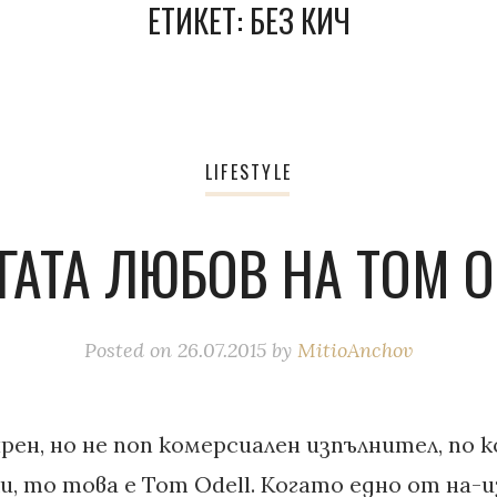
ЕТИКЕТ:
БЕЗ КИЧ
LIFESTYLE
ГАТА ЛЮБОВ НА TOM O
Posted on
26.07.2015
by
MitioAnchov
рен, но не поп комерсиален изпълнител, по 
и, то това е Tom Odell. Когато едно от на