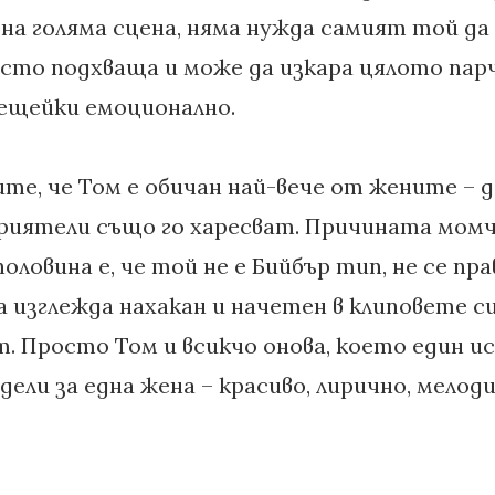
на голяма сцена, няма нужда самият той да 
сто подхваща и може да изкара цялото парч
рещейки емоционално.
те, че Том е обичан най-вече от жените – да
риятели също го харесват. Причината момч
оловина е, че той не е Бийбър тип, не се пр
а изглежда нахакан и начетен в клиповете си
т. Просто Том и всикчо онова, което един 
одели за една жена – красиво, лирично, мелод