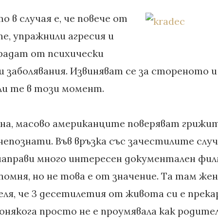
 в случая е, че повече от
е, упражнили агресия и
традат от психически
 заболявания. Извиняват се за стореното и
ли те в този момент.
на, масово американците поверяват грижит
епознати. Във връзка със зачестилите случ
 направи много интересен документален фил
спомня, но не това е от значение. Та там жен
еля, че 3 десетилетия от живота си е прекар
онякога просто не е проумявала как родител