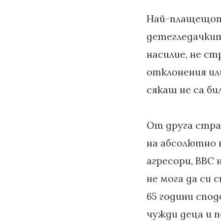
Най-плащещото
детегледачкит
насилие, не с
отклонения или
сякаш не са би
От друга стра
на абсолютно н
агресори, BBC
не мога да си 
65 години спод
чужди деца и п