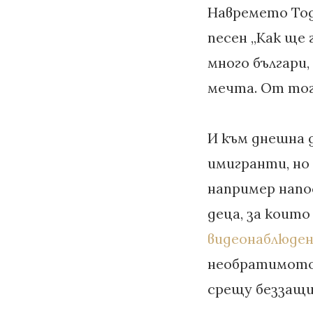
Навремето Тод
песен „Как ще
много българи,
мечта. От тог
И към днешна д
имигранти, но 
например напо
деца, за които
видеонаблюде
необратимото,
срещу беззащи