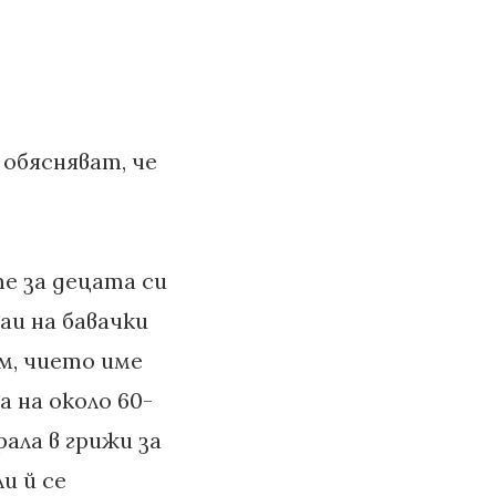
 обясняват, че
е за децата си
аи на бавачки
м, чието име
а на около 60-
ала в грижи за
и й се