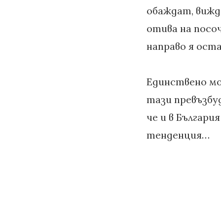
обаждат, вижд
отива на посоч
направо я ост
Единствено мог
тази превъзбуд
че и в България
тенденция…