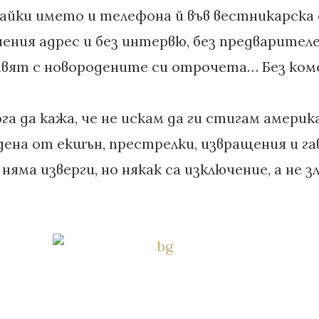
айки името и телефона й във вестникарска 
ения адрес и без интервю, без предварител
авят с новородените си отрочета… Без ком
а да кажа, че не искам да ги стигам америка
ена от екшън, престрелки, извращения и гав
 няма изверги, но някак са изключение, а не 