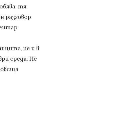
обява, тя
ен разговор
ентар.
нците, не и в
ри среда. Не
зловеща