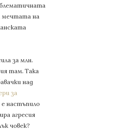
емблематичната
а мечтата на
иканската
ила за млн.
ия там. Така
бавачки над
ери за
 е настъпило
ира агресия
ък човек?