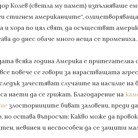
ор Колев (светла му памет) изпълняваше 
 ги стигнем американците“, олицетворяващ
 а и хора по цял свят, да осъществят амер
ава до днес обаче много неща се промениха.
ата всяка година Америка е притегателна с
все повече се говори за нарастващата агрес
следък зачестяват случаите на насилие на 
 са наети да се грижат. Благодарение на
кам
ние
злосторниците биват заловени, преди да
 но остава въпросът: Какво може да провок
тен, невинен и неспособен да се защити мал