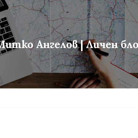
Митко Ангелов | Личен бло