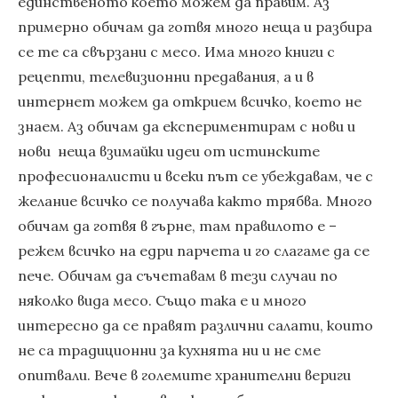
единственото което можем да правим. Аз
примерно обичам да готвя много неща и разбира
се те са свързани с месо. Има много книги с
рецепти, телевизионни предавания, а и в
интернет можем да открием всичко, което не
знаем. Аз обичам да експериментирам с нови и
нови неща взимайки идеи от истинските
професионалисти и всеки път се убеждавам, че с
желание всичко се получава както трябва. Много
обичам да готвя в гърне, там правилото е –
режем всичко на едри парчета и го слагаме да се
пече. Обичам да съчетавам в тези случаи по
няколко вида месо. Също така е и много
интересно да се правят различни салати, които
не са традиционни за кухнята ни и не сме
опитвали. Вече в големите хранителни вериги