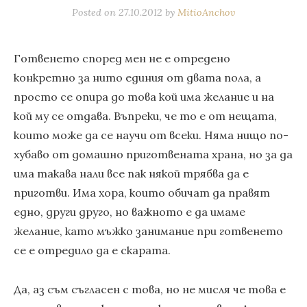
Posted on
27.10.2012
by
MitioAnchov
Готвенето според мен не е отредено
конкретно за нито единия от двата пола, а
просто се опира до това кой има желание и на
кой му се отдава. Въпреки, че то е от нещата,
които може да се научи от всеки. Няма нищо по-
хубаво от домашно приготвената храна, но за да
има такава нали все пак някой трябва да е
приготви. Има хора, които обичат да правят
едно, други друго, но важното е да имаме
желание, като мъжко занимание при готвенето
се е отредило да е скарата.
Да, аз съм съгласен с това, но не мисля че това е