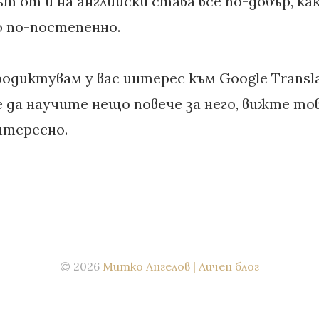
т от и на английски става все по-добър, ка
о по-постепенно.
родиктувам у вас интерес към Google Transla
да научите нещо повече за него, вижте тов
нтересно.
© 2026
Митко Ангелов | Личен блог