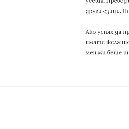
усеща. Преводъ
други езици. Н
Ако успях да п
имате желание 
мен ми беше и