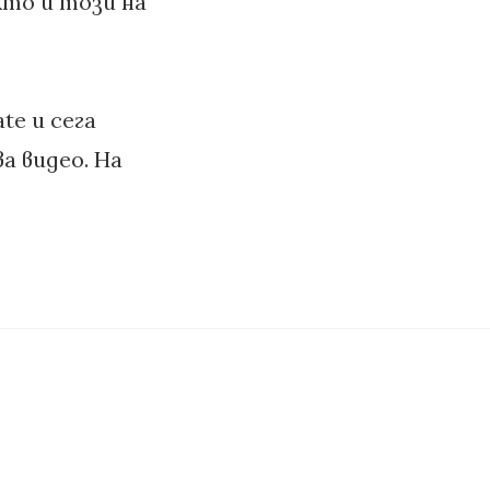
кто и този на
te и сега
а видео. На