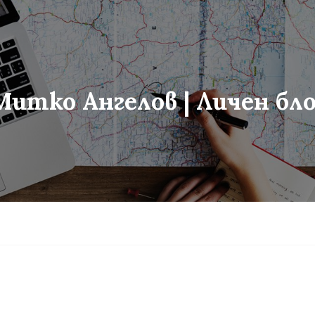
Митко Ангелов | Личен бло