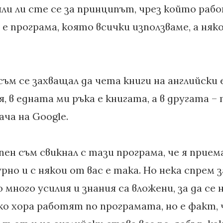
ли ли сте се за принципът, чрез който раб
а е програма, която всички използваме, а няк
ъм се захващал да чета книги на английски е
я, в едната ми ръка е книгата, а в другата 
ча на Google.
ен съм свикнал с тази програма, че я прием
рно и с някои от вас е така. Но нека спрем з
 много усилия и знания са вложени, за да се
о хора работят по програмата, но е факт, 