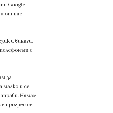
оти Google
ои от нас
зик и винаги,
– телефонът с
ам за
а малко и се
 направи. Нямам
че прогрес се