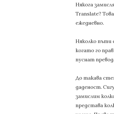
Някога замисля
Translate? Тов
ежедневно.
Няколко пъти с
когато го прав
пуснат превода
До такава степ
даденост. Сигу
замислим колко
представа колк