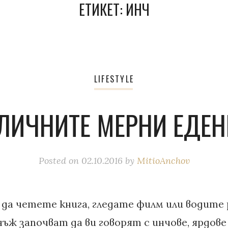
ЕТИКЕТ:
ИНЧ
LIFESTYLE
ЛИЧНИТЕ МЕРНИ ЕДЕ
Posted on
02.10.2016
by
MitioAnchov
е да четете книга, гледате филм или водите 
нъж започват да ви говорят с инчове, ярдове