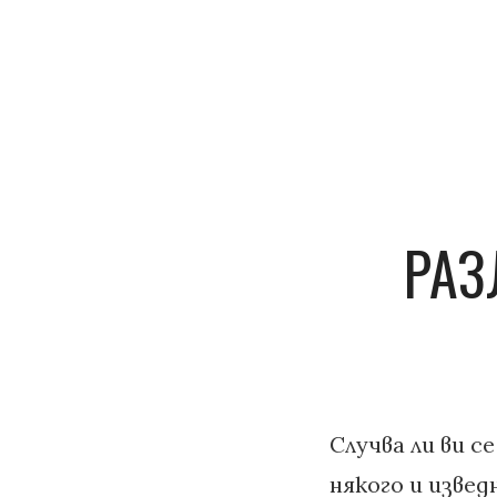
РАЗ
Случва ли ви с
някого и извед