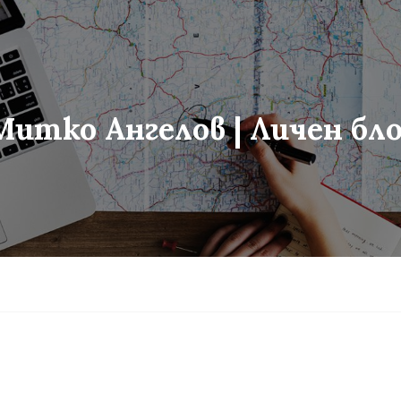
Митко Ангелов | Личен бло