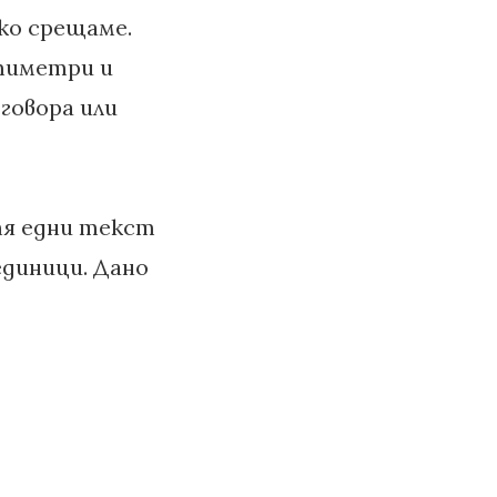
ко срещаме.
нтиметри и
говора или
етя едни текст
единици. Дано