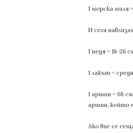
1 морска миля =
И сега навлиза
1 педя = 18-26 
1 лакът = сред
1 аршин = 68 с
аршин, който е 
Ако вие се сещ