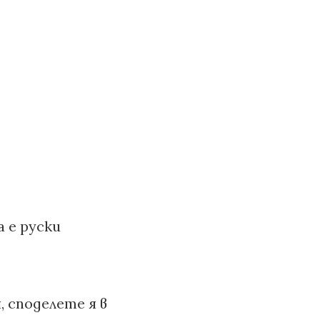
а е руски
, споделете я в