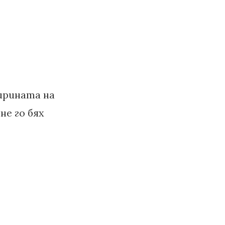
ширината на
не го бях