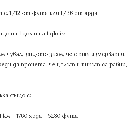
 т.е. 1/12 от фута или 1/36 от ярда
ъщо на 1 цол и на 1 дюйм.
ъм чувал, защото знам, че с тях измерват 
еди да прочета, че цолът и инчът са равни, 
ъка също с:
4 км = 1760 ярда = 5280 фута