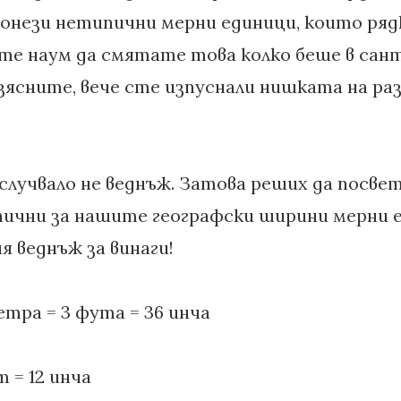
с онези нетипични мерни единици, които ряд
ате наум да смятате това колко беше в са
зясните, вече сте изпуснали нишката на раз
 случвало не веднъж. Затова реших да посв
пични за нашите географски ширини мерни 
я веднъж за винаги!
метра = 3 фута = 36 инча
m = 12 инча