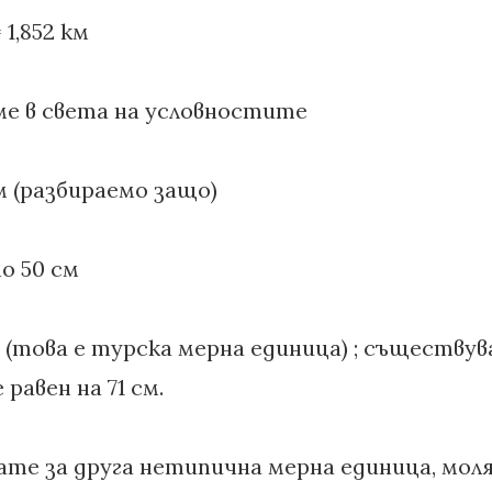
 1,852 км
ме в света на условностите
см (разбираемо защо)
но 50 см
м (това е турска мерна единица) ; съществув
равен на 71 см.
ате за друга нетипична мерна единица, моля