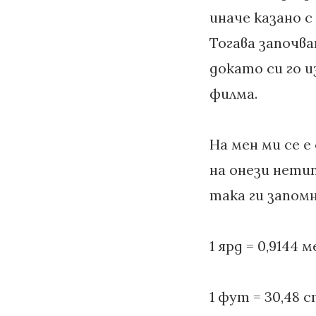
иначе казано 
Тогава започв
докато си го и
филма.
На мен ми се е
на онези нети
така ги запомн
1 ярд = 0,9144 
1 фут = 30,48 c