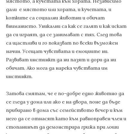
мястото, а кучетата към хората. Независимо
дали е мястото или хората, и кучетата, и
котките са социални животни и обичат
вниманието. Уникални са как се галят и как искат
да си играят, да се занимават с тях. След това
са щастливи и го показват по всеки възможен
начин. Усещат чувствата и емоциите ни.
Развиват инстинкт да ни пазят и дори да ни
обичат. Ако мога да нарека чувствата им
инстинкт.
Затова смятам, че е по-добре едно животно да
се гледа у дома или ако е на двора, поне да бъде
прибирано в дома със семейството вечер и към
него да се отнасят като към равноправен член и
стопанинът да демонстрира грижа при лоши