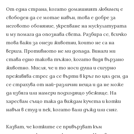
От една страна, когато домашният любимец е
свободен да се мотае навън, това е добре за
неговото обоняние, укрепване на мускулатурата
и му помага да опознава света. Разбира се, всичко
това важи за онези животни, които не са на
верига. Противното не ми допада. Винаги ми
става едно такова тъжно, когато видя вързано
животно. Мисля, че и то носи душа и сигурно
преживява стрес да се върти в кръг по цял ден, да
се страхува от най-различни неща и да не може
да избяга или намери подходящо убежище. На
харесвам също така да виждам кучета и котки
навън в студ и пек, когато вали дъжд или сняг.
Казват, че котките се привързват към