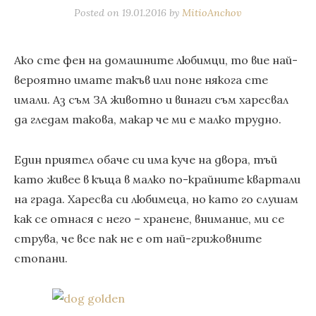
Posted on
19.01.2016
by
MitioAnchov
Ако сте фен на домашните любимци, то вие най-
вероятно имате такъв или поне някога сте
имали. Аз съм ЗА животнo и винаги съм харесвал
да гледам такова, макар че ми е малко трудно.
Един приятел обаче си има куче на двора, тъй
като живее в къща в малко по-крайните квартали
на града. Харесва си любимеца, но като го слушам
как се отнася с него – хранене, внимание, ми се
струва, че все пак не е от най-грижовните
стопани.