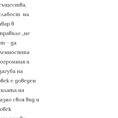
същества,
слабост на
вар в
правило „не
т – да
а ленността
 огромния и
агуба на
овек е доведен
силата на
зно своя вид и
човек