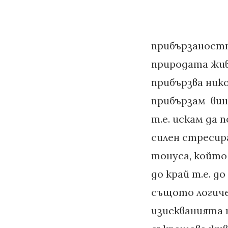
прибързаностт
природата живе
прибързва нико
прибързам вин
т.е. искам да 
силен стресир
тонуса, който 
до край т.е. д
същото логиче
изискванията 