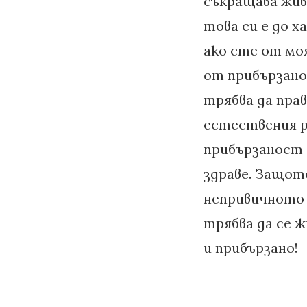
съкращава живо
това си е до 
ако сте от мо
от прибързанос
трябва да прав
естествения р
прибързаност 
здраве. Защот
непривичното 
трябва да се ж
и прибързано!