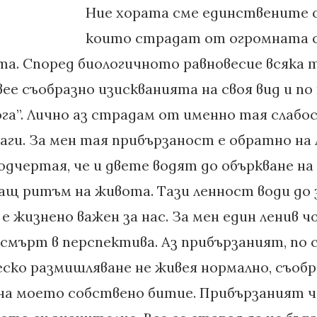
Ние хората сме единствените 
които страдат от огромната 
а. Според биологичното равновесие всяка т
е съобразно изискванията на своя вид и по 
га”. Лично аз страдам от именно тая слабос
аги. За мен тая прибързаност е обратно н
подчертая, че и двете водят до объркване на
ащ ритъм на живота. Тази ленност води до з
е жизнено важен за нас. За мен един ленив ч
о смърт в перспектива. Аз прибързаният, по 
ско размишляване не живея нормално, съобра
на моето собствено битие. Прибързаният 