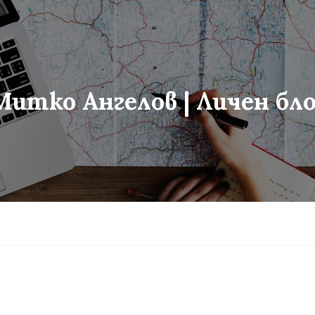
Митко Ангелов | Личен бло