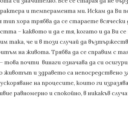
та си значително. Все се старая да не бърз
характера и темперамента ми. Искам да Ви п
я тип хора трябва да се стараете всячески 
тта – каквото и да е тя, когато и да Ви се
им така, че и в този случай да възтържест
итъм на живота. Трябва да се справим с та
– това почти винаги означава да си осигур
о животът и здравето са непосредствено 
ускоряване на процесите, които ги изразяв
ивие равномерно и спокойно, в никакъв случ