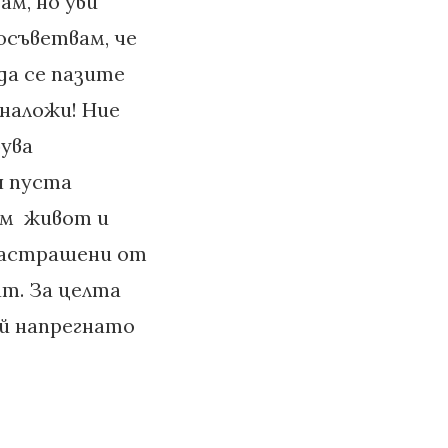
ам, но уви
осъветвам, че
да се пазите
 наложи! Ние
вува
я пуста
им живот и
застрашени от
ат. За целта
ай напрегнато