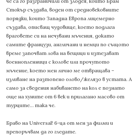
че са го разграничили от злодея, който Брам
Стокър създава, воден от средновековните
порядки, които Западна Европа лицемерно
създава, описващ чудовище, което подлага
враговете си на нечувани мъчения, докато
самите французи, англичани и немци по същото
време започват лова на вещици и изтезават
военнопленници с колове или прочутото
мъчение, което мен лично ме отвращава –
изливане на разтопено олово/желязо в устата. А
само за сведения набиването на кол е познато
още на хуните от 6 век и прилагано масово от
турците… така че.
Браво на Universal! 6-ца от мен за филми и
препоръчвам да го гледате.