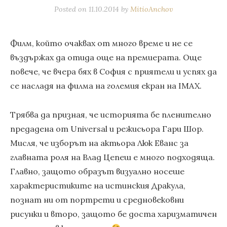
Posted on
11.10.2014
by
MitioAnchov
Филм, който очаквах от много време и не се
въздържах да отида още на премиерата. Още
повече, че вчера бях в София с приятели и успях да
се насладя на филма на големия екран на IMAX.
Трябва да призная, че историята бе пленително
предадена от Universal и режисьора Гари Шор.
Мисля, че изборът на актьора Люк Еванс за
главната роля на Влад Цепеш е много подходяща.
Главно, защото образът визуално носеше
характеристиките на истинския Дракула,
познат ни от портрети и средновековни
рисунки и второ, защото бе доста харизматичен