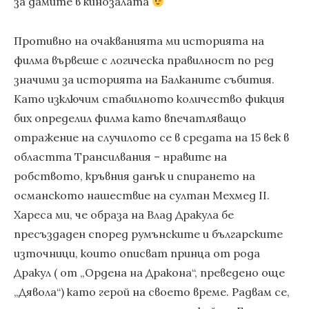
за дамите в кинозалата
Противно на очакванията ми историята на
филма вървеше с логическа правилност по ред
значими за историята на Балканите събития.
Като изключим стабилното количество фикция
бих определил филма като впечатляващо
отражение на случилото се в средата на 15 век в
областта Трансилвания – нравите на
робството, кръвния данък и спирането на
османското нашествие на султан Мехмед II.
Хареса ми, че образа на Влад Дракула бе
пресъздаден според румънските и българските
източници, които описват принца от рода
Дракул ( от „Ордена на Дракона“, преведено още
„Дявола“) като герой на своето време. Радвам се,