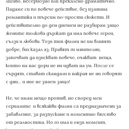
лигаво, несериозно или прекалено драматично.
Падаме си по повече действие, без излишна
романтика и търсим по-прости сюжети. И
действително до ден днешен не разбирам защо
жените толкова държат да има повече герои,
сълзи и любови. Този тип филми не им влияят
добре, бих казал аз. Правят ги мнителни,
започват да изискват повече, очакват неща,
които на нас дори не ни идват на ум. После се
сърдят, стават скандали и накрая не ни говорят
с дни… и ние не знаем защо!
Не, че имам нещо против, но според мен
сериалите и всякакви филми са предназначени за
забавление, за разпускане и моментно бягство
от реалността. Но го има и онзи момент,