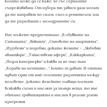
когато може да се каже, че със сериалите
съпреживяваш. От избора ти зависи дали могат
да те направят по силен, смел и решителен, или
да те размекнат с мелодрамите си.
Ние мъжете предпочитаме „В обувките на
Сатаната“, „Викинги“, „Синовете на анархията“,
„Изгубени“ и подобни, докато жените – „Любовни
авантюри“, „Тайнствени афери“, „Клюкарката“,
„Подли камериерки“ и какви ли не още там
„Кораби на мечтите…“, които ги дават. И оттам
идват едни от най-големите различията между
половете. Докато женските главици плетат
всякакви схеми и мислят за хиляди неща, то ние
обичаме гравитацията и мислим в реални земни
измерения.