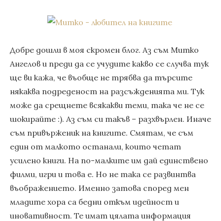
Добре дошли в моя скромен блог. Аз съм Митко
Ангелов и преди да се учудите какво се случва тук
ще ви кажа, че въобще не трябва да търсите
някаква подреденост на разсъжденията ми. Тук
може да срещнете всякакви теми, така че не се
шокирайте :). Аз съм си такъв – разхвърлен. Иначе
съм привърженик на книгите. Смятам, че съм
един от малкото останали, които четат
усилено книги. На по-малките им дай единствено
филми, игри и това е. Но не така се развинтва
въображението. Именно затова според мен
младите хора са бедни откъм идейност и
иновативност. Те имат цялата информация