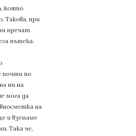
, която
. Такова, при
 ни пречат
ега пътека.
о
е почти по
на ни на
е мога да
авносметка на
ще и вземаме
. Така че,