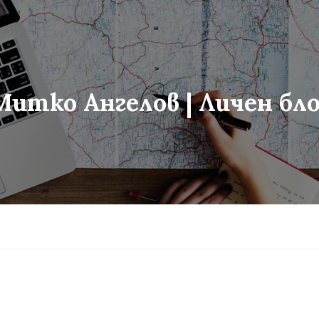
Митко Ангелов | Личен бло