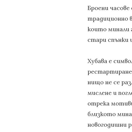
Броени часове
традиционно в
които минали г
стари спънки и
Хубава е симв
рестартиране 
нищо не се раз
мислене и погл
отрека мотиви
близкото мина
новогодишни р