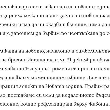
 остават до настъпването на новата година
ъзприемаме като шанс за чисто ново начало
решки няма да ни оказват влияние, няма да
 ще започнем да вървим по неотъпкана до с
оликата на новото, началото и символичнот
на брояча. Истината е, че 31 декември обач
личава от 1-януари. Променя се просто начи
еда ни върху моментните събития. Все пак н
ращия аспект на Новата година. Правим р
ло, поставяме си цели за недалечното бъде
ешение, които рефлектират върху живота ни