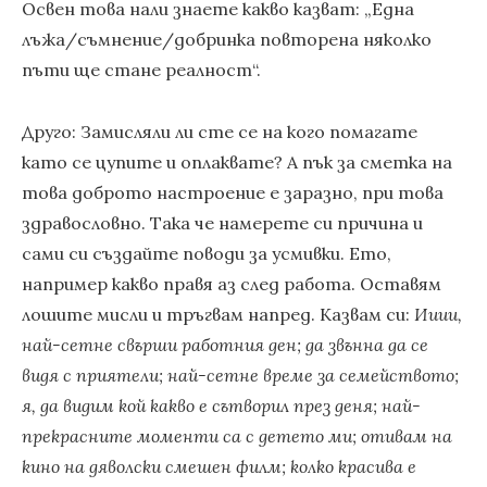
Освен това нали знаете какво казват: „Една
лъжа/съмнение/добринка повторена няколко
пъти ще стане реалност“.
Друго: Замисляли ли сте се на кого помагате
като се цупите и оплаквате? А пък за сметка на
това доброто настроение е заразно, при това
здравословно. Така че намерете си причина и
сами си създайте поводи за усмивки. Ето,
например какво правя аз след работа. Оставям
лошите мисли и тръгвам напред. Казвам си:
Ииии,
най-сетне свърши работния ден; да звънна да се
видя с приятели; най-сетне време за семейството;
я, да видим кой какво е сътворил през деня; най-
прекрасните моменти са с детето ми; отивам на
кино на дяволски смешен филм; колко красива е