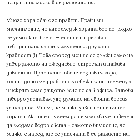
неприятни мисли в съзнанието ни.
Много хора обаче го правят. Прави ми
впечатление, че напоследък хората все по-рядко
се усмихват, все по-често са агресивни,
невъзпитани или пък смутени… другата
крайност (!) Това според мен не се дължи само на
забързаното ни ежедневие, стресът и такива
дивитини. Простете, обаче познавам хора,
които дори след работа са свежи като теменуги
и искрят само защото вече не са в офиса. Затова
твърдо заставам зад думите на своята версия
за нещата. Мисля, че всичко зависи от самите
хората. Ако ние съумеем да се усмихваме повече и
да гледаме ведро света – самото внушение, че
всичко е наред, ще се запечата в съзнанието ни.