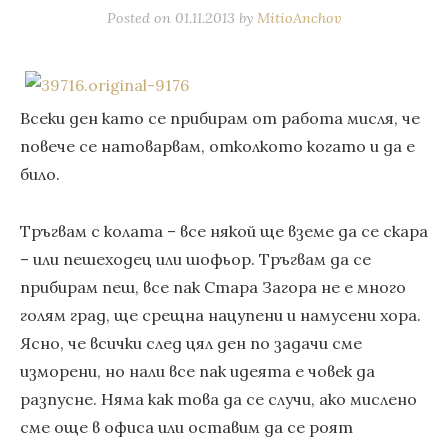
Posted on
01.11.2013
by
MitioAnchov
Всеки ден като се прибирам от работа мисля, че
повече се натоварвам, отколкото когато и да е
било.
Тръгвам с колата – все някой ще вземе да се скара
– или пешеходец или шофьор. Тръгвам да се
прибирам пеш, все пак Стара Загора не е много
голям град, ще срещна нацупени и намусени хора.
Ясно, че всички след цял ден по задачи сме
изморени, но нали все пак идеята е човек да
разпусне. Няма как това да се случи, ако мислено
сме още в офиса или оставим да се роят