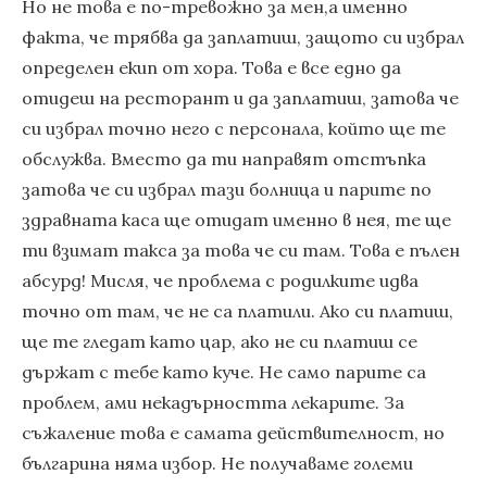
Но не това е по-тревожно за мен,а именно
факта, че трябва да заплатиш, защото си избрал
определен екип от хора. Това е все едно да
отидеш на ресторант и да заплатиш, затова че
си избрал точно него с персонала, който ще те
обслужва. Вместо да ти направят отстъпка
затова че си избрал тази болница и парите по
здравната каса ще отидат именно в нея, те ще
ти взимат такса за това че си там. Това е пълен
абсурд! Мисля, че проблема с родилките идва
точно от там, че не са платили. Ако си платиш,
ще те гледат като цар, ако не си платиш се
държат с тебе като куче. Не само парите са
проблем, ами некадърността лекарите. За
съжаление това е самата действителност, но
българина няма избор. Не получаваме големи