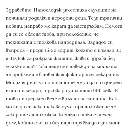
Здравейте! Напоследък зачестиха случаите на
починали родилки и неродени деца. Тези трагични
новини, направо ме карат да настръхвам. Немога
да си го обясня това, при положение, че
техниката е толкова напреднала. Зададох си
въпроса – преди 15-20 години, когато е нямало 3D
и 4D, как са раждали жените, живи и здрави без
усложнения? Това нещо ме навежда на мисълта,
че проблема е в човешкия фактор т.е. лекарите.
Миналия ден чух по новините, че за да си избереш
екип от лекари, трябва да заплатиш 900 лева. Е
това според мен вече е връх на наглостта. Как
може да се иска такава сума, при положение че
лекарите са положили клетва и това е техен
дълг, който със или без пари трябва да изпълнят.