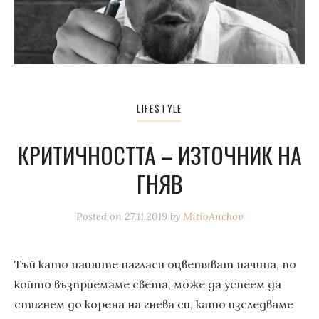
LIFESTYLE
КРИТИЧНОСТТА – ИЗТОЧНИК НА
ГНЯВ
Posted on
27.11.2019
by
MitioAnchov
Тъй като нашите нагласи оцветяват начина, по
който възприемаме света, може да успеем да
стигнем до корена на гнева си, като изследваме