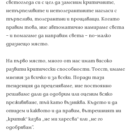
светогледа си с цел да заменим критичните,
нетърпеливите и нетолерантните нагласи с
търпеливи, толерантни и прощаващи. Когато
правим това, ние автоматично намираме света
– и помагаме да направим света – по-малко
дразнещо място.
На първо място, много от нас имат високо
развити критически способности. Тоест, имаме
мнения за всичко и за всеки. Поради тази
тенденция да преценяваме, ние постоянно
решаваме дали да одобрим или оценим всяко
преживяване, тъй като възниква. Където и да
отидем и каквото и да правим, вътрешният ни
„критик“ казва „не ми харесва“ или „не го
одобрявам”.