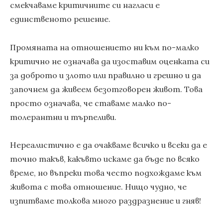
смекчаваме критичните си нагласи е
единственото решение.
Промяната на отношението ни към по-малко
критично не означава да изоставим оценката си
за доброто и злото или правилно и грешно и да
започнем да живеем безотговорен живот. Това
просто означава, че ставаме малко по-
толерантни и търпеливи.
Нереалистично е да очакваме всичко и всеки да е
точно такъв, какъвто искаме да бъде по всяко
време, но въпреки това често подхождаме към
живота с това отношение. Нищо чудно, че
изпитваме толкова много раздразнение и гняв!