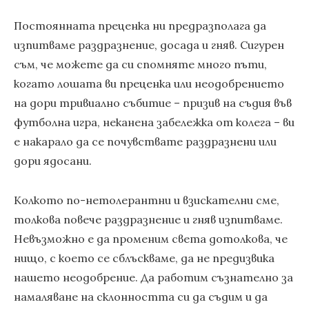
Постоянната преценка ни предразполага да
изпитваме раздразнение, досада и гняв. Сигурен
съм, че можете да си спомняте много пъти,
когато лошата ви преценка или неодобрението
на дори тривиално събитие – призив на съдия във
футболна игра, неканена забележка от колега – ви
е накарало да се почувствате раздразнени или
дори ядосани.
Колкото по-нетолерантни и взискателни сме,
толкова повече раздразнение и гняв изпитваме.
Невъзможно е да променим света дотолкова, че
нищо, с което се сблъскваме, да не предизвика
нашето неодобрение. Да работим съзнателно за
намаляване на склонността си да съдим и да