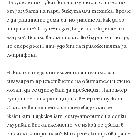
Нарушеното чувство на сигурност е по-лошо
от загубата на пари, бижута или техника. Време
е да защитите дома си, но знаете ли как да го
направите? С куче-пазач, видеонаблюдение или
аларма? Всички варианти ще ви бъдат от полза,
но според мен, най-удобни са приложенията за
смартфони.
Някои от тези интелигентни технологии
симулират присъствието на обитатели и също
могат да се използват за превенция. Например
сутрин се отварят щори, а вечер се спускат.
Също осветлението или телевизорът се
включват и изключват, симулаторите на сенки
създават впечатлението, че някой се движи в
стаята. Хитро, нали? Макар че ако трябва да се