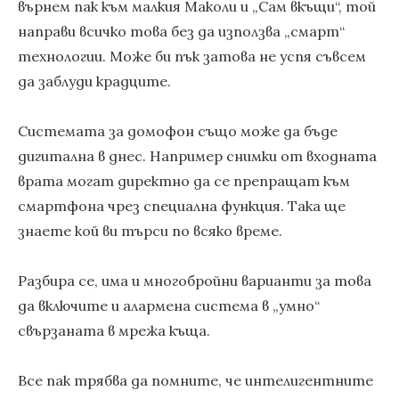
върнем пак към малкия Маколи и „Сам вкъщи“, той
направи всичко това без да използва „смарт“
технологии. Може би пък затова не успя съвсем
да заблуди крадците.
Системата за домофон също може да бъде
дигитална в днес. Например снимки от входната
врата могат директно да се препращат към
смартфона чрез специална функция. Така ще
знаете кой ви търси по всяко време.
Разбира се, има и многобройни варианти за това
да включите и алармена система в „умно“
свързаната в мрежа къща.
Все пак трябва да помните, че интелигентните