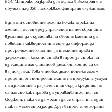
ЕОС Матрикс разкрива два офиса в България и е
обучила над 350 висококвалифицирани служители.
Една от основните цели на колекторската
агенция, освен чрез управление на несъбраните
вземания да съдейства на своите клиенти да
повишат ликвидността си, е да информира
просрочилите клиенти за техните права и
задължения, когато става въпрос за стока на
изплащане или финансов заем, от които са се
възползвали. Това е необходимо, понеже голям
процент от потребителите на продукти, услуги
на изплащане и различен тип бързи кредити, не
са наясно как трябва да управляват личния си
бюджет, така че да могат да се справят с един
такъв месечен разходи. Друг въпрос е, че хората