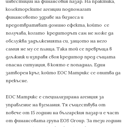
инвестиции на финансовия пазар. На практика,
колекторските агенции подпомагат
финансовото здраве на бизнеса и
предотвратяват домино ефекта, който се
получава, когато кредиторът сам не може да
обслужва задълженията си, защото на него
самия не му се плаща. Така той се превръща в
длъжник и изправя своя кредитор пред същата
опасна ситуация, в която е попаднал. Един
затворен кръг, който ЕОС Матрикс се опитва да
прекъсне.
ЕОС Матрикс е специализирана агенция за
управление на вземания. Тя съществува от
повече от 15 години на българския пазар и е част
от финансовата група EOS Group. За тези години