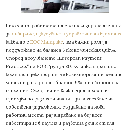
Ето защо, работата на специализирана агенция
за
събиране, изкупуване и управление на вземания
,
каквато е
ЕОС Матрикс
, има важна роля за
поддържане на баланса в икономическия цикъл.
Според проучването „European Payment
Practices“ на EOS Груп за 2017г., анкетираните
компании декларират, че колекторските агенции
успяват да върнат обратно 9% от оборота на
фирмите. Сума, която всяка една компания
използва по различен начин – за погасяване на
собствени задължения, създаване на нови
работни места, разширяване на бизнеса,
инвестиране в научна и развойна дейност или