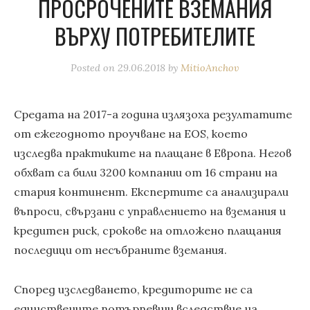
ПРОСРОЧЕНИТЕ ВЗЕМАНИЯ
ВЪРХУ ПОТРЕБИТЕЛИТЕ
Posted on
29.06.2018
by
MitioAnchov
Средата на 2017-а година излязоха резултатите
от ежегодното проучване на EOS, което
изследва практиките на плащане в Европа. Негов
обхват са били 3200 компании от 16 страни на
стария континент. Експертите са анализирали
въпроси, свързани с управлението на вземания и
кредитен риск, срокове на отложено плащания
последици от несъбраните вземания.
Според изследването, кредиторите не са
единствените потърпевши вследствие на