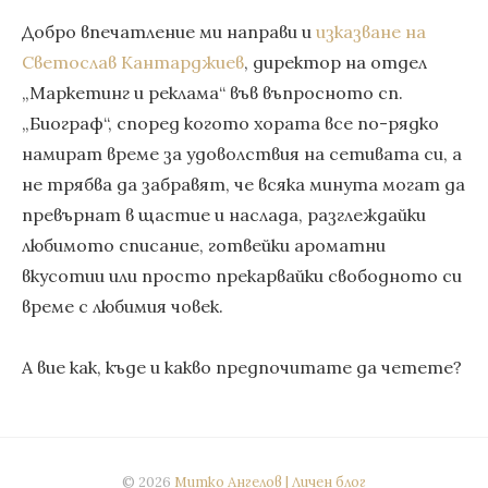
Добро впечатление ми направи и
изказване на
Светослав Кантарджиев
, директор на отдел
„Маркетинг и реклама“ във въпросното сп.
„Биограф“, според когото хората все по-рядко
намират време за удоволствия на сетивата си, а
не трябва да забравят, че всяка минута могат да
превърнат в щастие и наслада, разглеждайки
любимото списание, готвейки ароматни
вкусотии или просто прекарвайки свободното си
време с любимия човек.
А вие как, къде и какво предпочитате да четете?
© 2026
Митко Ангелов | Личен блог