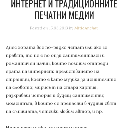
ИНТЕРНЕТ И ТРАДИЦИОННИТЕ
ПЕЧАТНИ МЕДИИ
Posted on
15.03.2013
by
MitioAnchov
Днес хората все по-рядко четат или ако го
правят, то не е по онзи сантиментален и
романтичен начин, който помним отпреди
ерата на интернет: прелистването на
страници, което е като музика за ценителите
на словото; мирисът на стара хартия,
разкриващ история и будещ сантименти;
моментът, в който се пренасяш в чудния свят
на сънищата, четейки любим автор, и пр.
Интернет малко или много измени