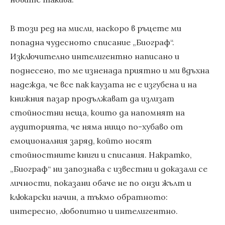
В този ред на мисли, наскоро в ръцете ми
попадна чудесното списание „Биограф“.
Изключително интелигентно написано и
поднесено, то ме изненада приятно и ми вдъхна
надежда, че все пак каузата не е изгубена и на
книжния пазар продължават да излизат
стойностни неща, които да напомнят на
аудиторията, че няма нищо по-хубаво от
емоционалния заряд, който носят
стойностните книги и списания. Накратко,
„Биограф“ ни запознава с известни и доказали се
личности, показани обаче не по онзи жълт и
клюкарски начин, а тъкмо обратното:
интересно, любопитно и интелигентно.