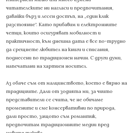
читателските ни нагласи и предпочитания,
давайки бърз и лесен достъп, на „един клик
разстояние“. Като прибавим и електронните
четци, които осигуряват мобилност и
практичност, към днешна дата е все по-трудно
да срещнете любител на книги и списания,
поднесени по традиционен начин. С други думи,
напечатани на хартиен носител.
Аз обаче съм от малцинството, което е вярно на
традициите. Дали от зодията ми, за чиито
представители се счита, че не обичаме
промените и сме консервативни по природа,
дали просто, защото съм романтик,
предпочитам традиционните медии пред
новите такива.