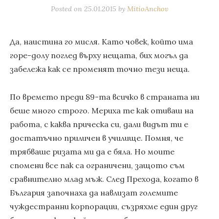
Posted on
25.01.2015
by
MitioAnchov
Да, наистина го мисля. Като човек, който има
горе-долу поглед върху нещата, бих могъл да
забележа как се променят точно тези неща.
По времето преди 89-та всичко в страната ни
беше много строго. Мериха те как отиваш на
работа, с каква прическа си, дали видът ти е
достатъчно приличен в училище. Помня, че
трябваше ризата ми да е бяла. Но моите
спомени все пак са ограничени, защото съм
сравнително млад мъж. След Прехода, когато в
България започнаха да навлизат големите
чуждестранни корпорации, съзряхме един друг