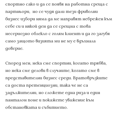
спортно сако и да се появя на работна среща с
партньори, но се чудя дали тези фриволни
бизнес избори няма да ме направят небрежен към
себе си и някой ден да се срещна с това
несериозно облекло с голям клиент и да го загубя
само защото визията ми не му е вдъхнала
доверие.
Според мен, нека сме спортни, когато трябва,
но нека сме делови в случаите, когато сме в
представителни бизнес среди. Вратовръзките
са доста претенциозни, така че не са
задължителни, но сложете една риза и един
панталон поне и покажете уважение към
обстановката и събитието.