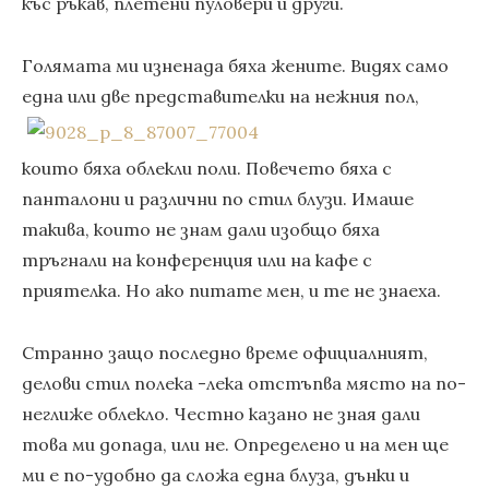
къс ръкав, плетени пуловери и други.
Голямата ми изненада бяха жените. Видях само
една или две представителки на нежния пол,
които бяха облекли поли. Повечето бяха с
панталони и различни по стил блузи. Имаше
такива, които не знам дали изобщо бяха
тръгнали на конференция или на кафе с
приятелка. Но ако питате мен, и те не знаеха.
Странно защо последно време официалният,
делови стил полека -лека отстъпва място на по-
неглиже облекло. Честно казано не зная дали
това ми допада, или не. Определено и на мен ще
ми е по-удобно да сложа една блуза, дънки и