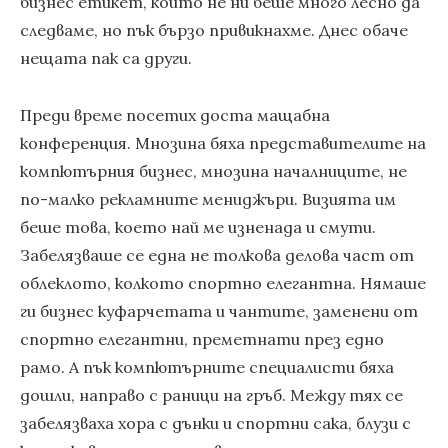
бизнес етикет, който не ни беше много лесно да
следваме, но пък бързо привикнахме. Днес обаче
нещата пак са други.
Преди време посетих доста мащабна
конференция. Мнозина бяха представителите на
компютърния бизнес, мнозина началниците, не
по-малко рекламните мениджъри. Визията им
беше това, което най ме изненада и смути.
Забелязваше се една не толкова делова част от
облеклото, колкото спортно елегантна. Нямаше
ги бизнес куфарчетата и чантите, заменени от
спортно елегантни, преметнати през едно
рамо. А пък компютърните специалисти бяха
дошли, направо с раници на гръб. Между тях се
забелязваха хора с дънки и спортни сака, блузи с