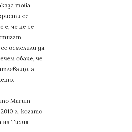
оказа това
тюристи се
е, че не се
остигат
 се осмелили да
ечем обаче, че
атляващо, а
ието.
ето Marum
2010 г., когато
 на Тихия