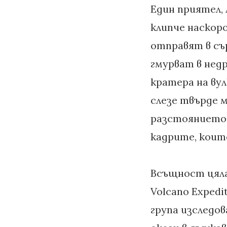
Един приятел, 
клипче наскоро
отправят в съ
гмурват в нед
кратера на вул
слезе твърде м
разстоянието,
кадрите, коит
Всъщност цял
Volcano Expedi
група изследо