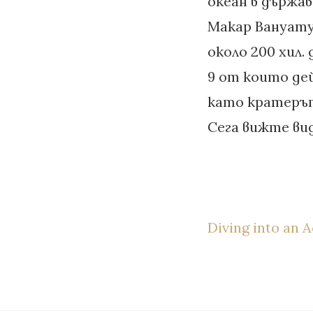
океан в държа
Макар Вануату 
около 200 хил.
9 от които де
като кратерът 
Сега вижте вид
Diving into an 