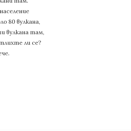
кани там.
 население
о 80 вулкана,
и вулкана там,
атлихте ли се?
че.