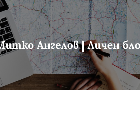
Митко Ангелов | Личен бло