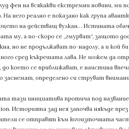
луд фен на всякакви екстремни новини, ми п
. На него реално е показано как група аван
рцето на действащ вулкан… Истината обаче 
рата му, а по-скоро се „гмурват“, защото д
кна, но не продължават по-надолу, а и кой би
ного сред къкрешата лава. Не можем да отр
 до което се приближават, е наистина впеч
о заснемат, определено си струват вниман
ата тази инициатива протича под названи
tion. Историята зад нея започва някъде през 
ватели се отправят към югоизточната част