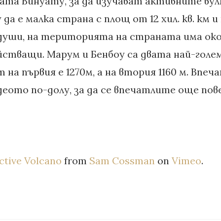
вата Винуату, за да изучават активните вул
да е малка страна с площ от 12 хил. кв. км и
 души, на територията на страната има окол
йстващи. Марум и Бенбоу са двата най-голем
на първия е 1270м, а на втория 1160 м. Впеч
еото по-долу, за да се впечатлите още пове
Active Volcano
from
Sam Cossman
on
Vimeo
.