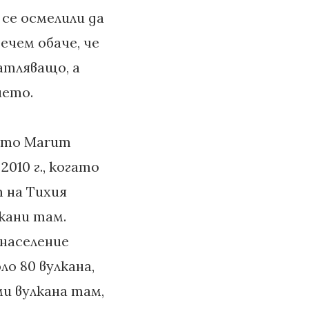
 се осмелили да
ечем обаче, че
атляващо, а
ието.
ето Marum
2010 г., когато
 на Тихия
кани там.
 население
о 80 вулкана,
и вулкана там,