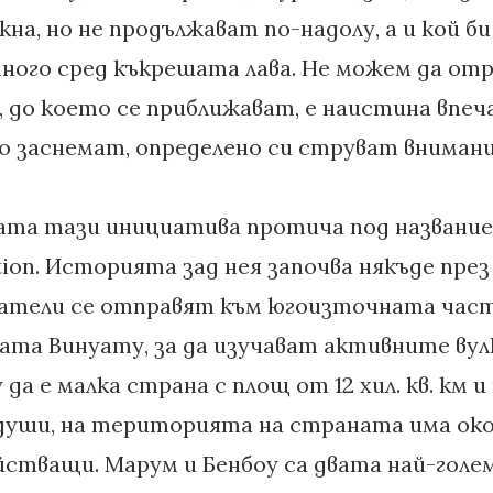
кна, но не продължават по-надолу, а и кой би
ного сред къкрешата лава. Не можем да отр
 до което се приближават, е наистина впеч
о заснемат, определено си струват вниман
ата тази инициатива протича под названи
tion. Историята зад нея започва някъде през 
ватели се отправят към югоизточната част
вата Винуату, за да изучават активните вул
да е малка страна с площ от 12 хил. кв. км и
 души, на територията на страната има окол
йстващи. Марум и Бенбоу са двата най-голем