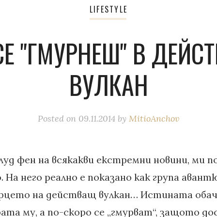
LIFESTYLE
СЕ "ГМУРНЕШ" В ДЕЙС
ВУЛКАН
Posted on
09.11.2014
by
MitioAnchov
луд фен на всякакви екстремни новини, ми п
. На него реално е показано как група аван
рцето на действащ вулкан… Истината обаче 
рата му, а по-скоро се „гмурват“, защото д