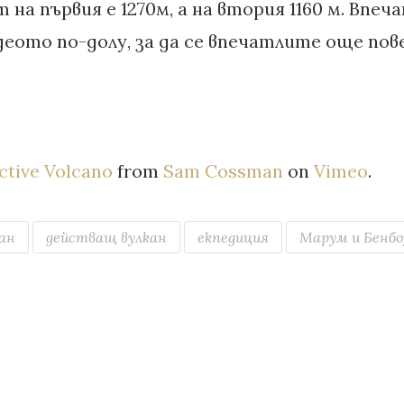
на първия е 1270м, а на втория 1160 м. Впеч
еото по-долу, за да се впечатлите още пове
Active Volcano
from
Sam Cossman
on
Vimeo
.
ан
действащ вулкан
екпедиция
Марум и Бенбо
Р