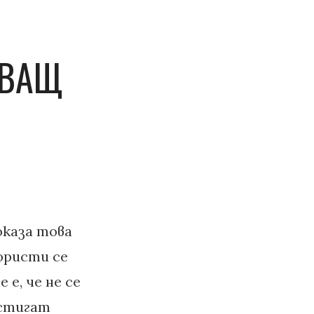
ТВАЩ
оказа това
тюристи се
е, че не се
остигат