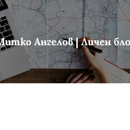
Митко Ангелов | Личен бло