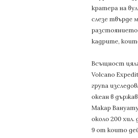
кратера на вул
слезе твърде м
разстоянието,
кадрите, коит
Всъщност цял
Volcano Expedi
група изследо
океан в държа
Макар Вануату 
около 200 хил.
9 от които де