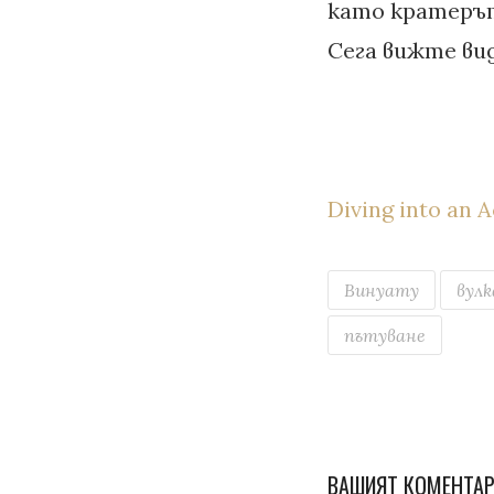
като кратерът 
Сега вижте вид
Diving into an 
Винуату
вулк
пътуване
ВАШИЯТ КОМЕНТА