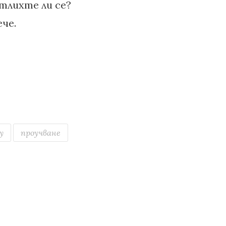
атлихте ли се?
че.
у
проучване