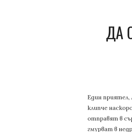
ДА 
Един приятел, 
клипче наскоро
отправят в съ
гмурват в нед