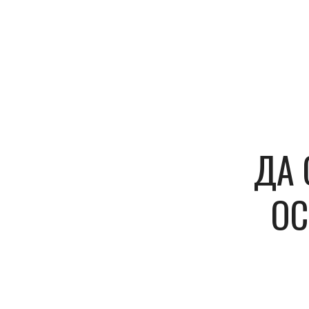
ДА 
ОС