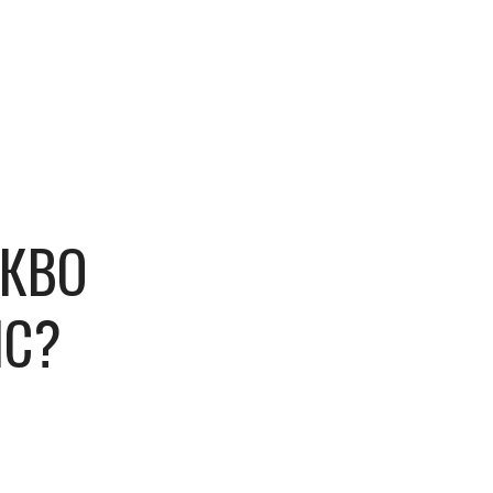
АКВО
ЛС?