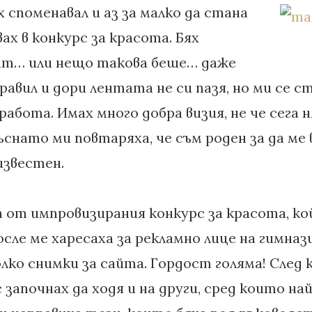
 споменавал и аз за малко да стана
ах в конкурс за красота. Бях
нт… или нещо такова беше… даже
бравил и дори лентата не си пазя, но ми се 
работа. Имах много добра визия, не че сега 
снато ми повтаряха, че съм роден за да ме 
известен.
а от импровизирания конкурс за красота, ко
сле ме харесаха за рекламно лице на гимназ
лко снимки за сайта. Гордост голяма! След 
 започнах да ходя и на други, сред които на