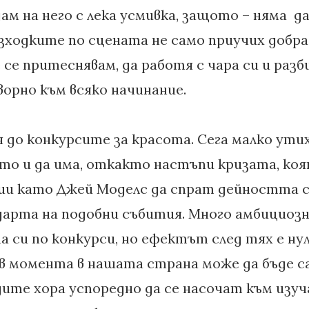
дам на него с лека усмивка, защото – няма да
зходките по сцената не само приучих добра 
 се притеснявам, да работя с чара си и разби
орно към всяко начинание.
 до конкурсите за красота. Сега малко утих
ото и да има, откакто настъпи кризата, ко
ии като Джей Моделс да спрат дейността с
дарта на подобни събития. Много амбициоз
 си по конкурси, но ефектът след тях е нул
 момента в нашата страна може да бъде са
ите хора успоредно да се насочат към изуч