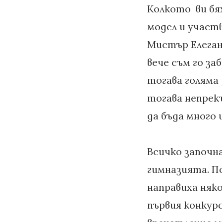
Колкото ви бях
модел и участв
Мистър Елега
вече съм го за
тогава голяма 
тогава непрекъ
да бъда много 
Всичко започн
гимназията. По
направиха няко
първия конкурс