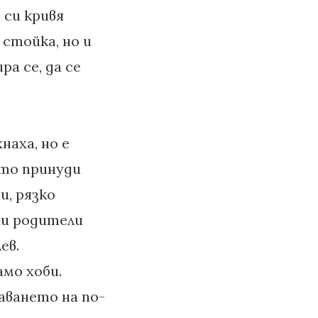
 си кривя
стойка, но и
ра се, да се
наха, но е
ято принуди
и, рязко
ни родители
ев.
мо хоби.
аването на по-