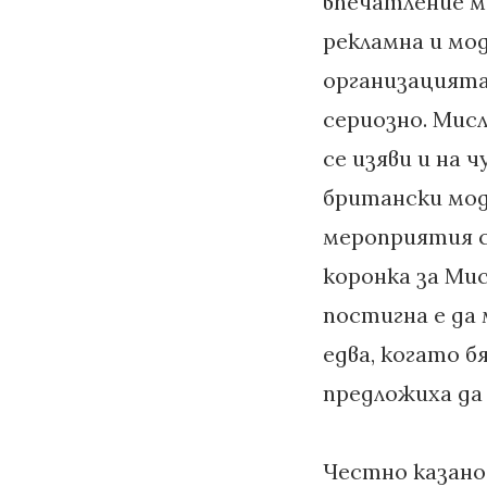
впечатление м
рекламна и мод
организацията
сериозно. Мис
се изяви и на 
британски мод
мероприятия са
коронка за Мис
постигна е да 
едва, когато б
предложиха да 
Честно казано 