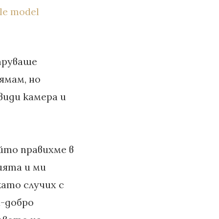
струваше
нямам, но
види камера и
йто правихме в
ията и ми
като случих с
й-добро