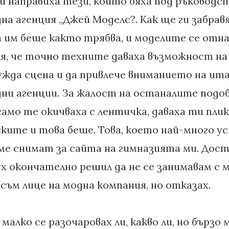
и направиха тези, които бяха под ръководс
на агенция „Джей Моделс?. Как ще ги забрав
 им беше както трябва, и моделите се отна
ля, че точно техните даваха възможност на
чужда сцена и да привлече вниманието на ит
ни агенции. За жалост на останалите подо
мо те окичваха с лентичка, даваха ти плик
ките и това беше. Това, което най-много ус
ме снимат за сайта на гимназията ми. Дост
ях окончателно решил да не се занимавам с
съм лице на модна компания, но отказах.
малко се разочаровах ли, какво ли, но бързо