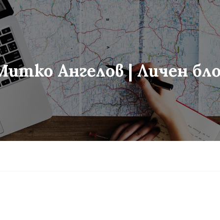
Митко Ангелов | Личен бло