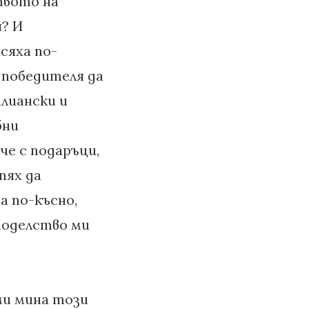
твото на
я? И
сяха по-
 победителя да
алиански и
бни
че с подаръци,
пях да
а по-късно,
 моделство ми
 ми мина този