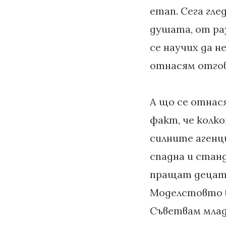
етап. Сега гле
душата, от ра
се научих да не
отнасям отгов
А що се отнася
факт, че колк
силните агенц
спадна и стан
пращат децата
Моделстовто в
Съветвам млад