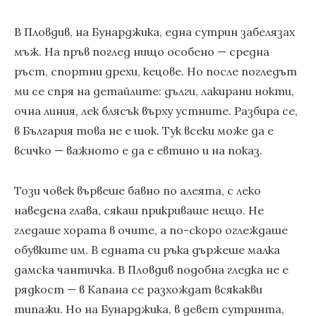
В Пловдив, на Бунарджика, една сутрин забелязах
мъж. На пръв поглед нищо особено — средна
ръст, спортни дрехи, кецове. Но после погледът
ми се спря на детайлите: дълги, лакирани нокти,
очна линия, лек блясък върху устните. Разбира се,
в България това не е шок. Тук всеки може да е
всичко — важното е да е евтино и на показ.
Този човек вървеше бавно по алеята, с леко
наведена глава, сякаш прикриваше нещо. Не
гледаше хората в очите, а по-скоро оглеждаше
обувките им. В едната си ръка държеше малка
дамска чантичка. В Пловдив подобна гледка не е
рядкост — в Капана се разхождат всякакви
типажи. Но на Бунарджика, в девет сутринта,