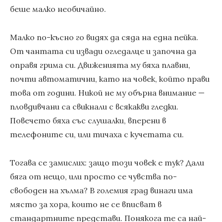
беше малко необичайно.
Малко по-късно го видях да сяда на една пейка.
От чантата си извади огледалце и започна да
оправя грима си. Движенията му бяха плавни,
почти автоматични, като на човек, който прави
това от години. Никой не му обърна внимание —
пловдивчани са свикнали с всякакви гледки.
Повечето бяха със слушалки, вперени в
телефоните си, или тичаха с кучетата си.
Тогава се замислих: защо този човек е тук? Дали
бяга от нещо, или просто се чувства по-
свободен на хълма? В големия град винаги има
място за хора, които не се вписват в
стандартните представи. Понякога те са най-