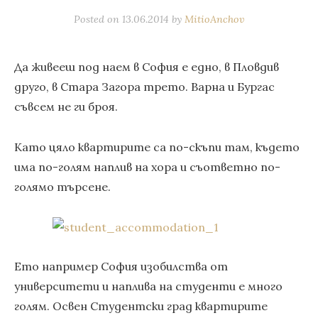
Posted on
13.06.2014
by
MitioAnchov
Да живееш под наем в София е едно, в Пловдив
друго, в Стара Загора трето. Варна и Бургас
съвсем не ги броя.
Като цяло квартирите са по-скъпи там, където
има по-голям наплив на хора и съответно по-
голямо търсене.
Ето например София изобилства от
университети и наплива на студенти е много
голям. Освен Студентски град квартирите