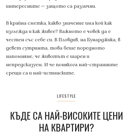
интересните — защото са различни.
В крайна сметка, какво значение има кой как
изглежда и как живее? Важното е човек да е
честен със себе си. В Пловдив, на Бунарджика, в
девет сутринта, това беше поредното
напомняне, че животът е шарен и
непредсказуем. И че понякога най-странните
срещи са и най-истинските.
LIFESTYLE
КЪДЕ СА НАЙ-ВИСОКИТЕ ЦЕНИ
НА КВАРТИРИ?