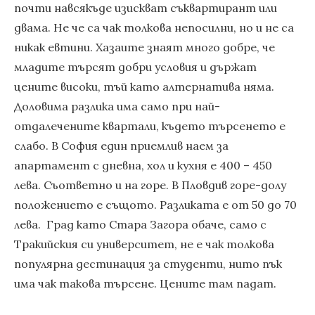
почти навсякъде изискват съквартирант или
двама. Не че са чак толкова непосилни, но и не са
никак евтини. Хазаите знаят много добре, че
младите търсят добри условия и държат
цените високи, тъй като алтернатива няма.
Доловима разлика има само при най-
отдалечените квартали, където търсенето е
слабо. В София един приемлив наем за
апартамент с дневна, хол и кухня е 400 – 450
лева. Съответно и на горе. В Пловдив горе-долу
положението е същото. Разликата е от 50 до 70
лева. Град като Стара Загора обаче, само с
Тракийския си университет, не е чак толкова
популярна дестинация за студенти, нито пък
има чак такова търсене. Цените там падат.