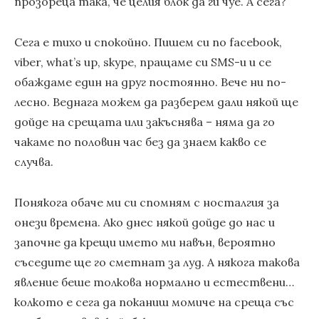
прозореца така, че целия блок да ги чуе. А сега?
Сега е тихо и спокойно. Пишем си по facebook,
viber, what’s up, skype, пращаме си SMS-и и се
обаждаме един на друг постоянно. Вече ни по-
лесно. Веднага можем да разберем дали някой ще
дойде на срещата или закъснява – няма да го
чакаме по половин час без да знаем какво се
случва.
Понякога обаче ми си спомням с носталгия за
онези времена. Ако днес някой дойде до нас и
започне да крещи името ми навън, вероятно
съседите ще го сметнат за луд. А някога такова
явление беше толкова нормално и естествени…
колкото е сега да поканиш момиче на среща със