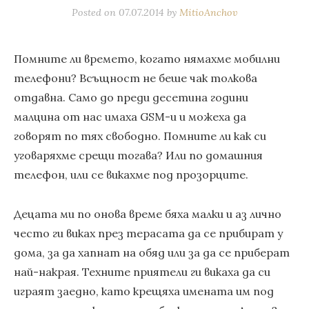
Posted on
07.07.2014
by
MitioAnchov
Помните ли времето, когато нямахме мобилни
телефони? Всъщност не беше чак толкова
отдавна. Само до преди десетина години
малцина от нас имаха GSM-и и можеха да
говорят по тях свободно. Помните ли как си
уговаряхме срещи тогава? Или по домашния
телефон, или се викахме под прозорците.
Децата ми по онова време бяха малки и аз лично
често ги виках през терасата да се прибират у
дома, за да хапнат на обяд или за да се приберат
най-накрая. Техните приятели ги викаха да си
играят заедно, като крещяха имената им под