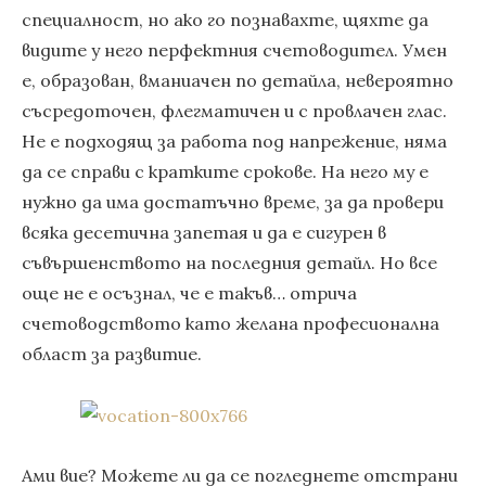
специалност, но ако го познавахте, щяхте да
видите у него перфектния счетоводител. Умен
е, образован, вманиачен по детайла, невероятно
съсредоточен, флегматичен и с провлачен глас.
Не е подходящ за работа под напрежение, няма
да се справи с кратките срокове. На него му е
нужно да има достатъчно време, за да провери
всяка десетична запетая и да е сигурен в
съвършенството на последния детайл. Но все
още не е осъзнал, че е такъв… отрича
счетоводството като желана професионална
област за развитие.
Ами вие? Можете ли да се погледнете отстрани