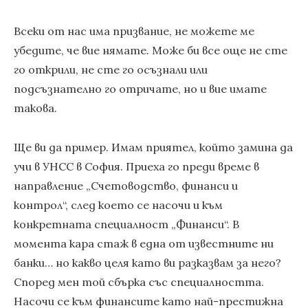
Всеки от нас има призвание, не можете ме
убедите, че вие нямате. Може би все още не сте
го открили, не сте го осъзнали или
подсъзнателно го отричате, но и вие имате
такова.
Ще ви да пример. Имам приятел, който замина да
учи в УНСС в София. Приеха го преди време в
направление „Счетоводство, финанси и
контрол“, след което се насочи и към
конкретната специалност „Финанси“. В
момента кара стаж в една от известните ни
банки… но какво целя като ви разказвам за него?
Според мен той сбърка със специалността.
Насочи се към финансите като най-престижна