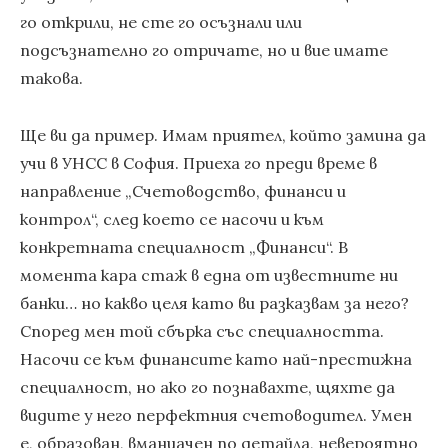
го открили, не сте го осъзнали или
подсъзнателно го отричате, но и вие имате
такова.
Ще ви да пример. Имам приятел, който замина да
учи в УНСС в София. Приеха го преди време в
направление „Счетоводство, финанси и
контрол“, след което се насочи и към
конкретната специалност „Финанси“. В
момента кара стаж в една от известните ни
банки… но какво целя като ви разказвам за него?
Според мен той сбърка със специалността.
Насочи се към финансите като най-престижна
специалност, но ако го познавахте, щяхте да
видите у него перфектния счетоводител. Умен
е, образован, вманиачен по детайла, невероятно