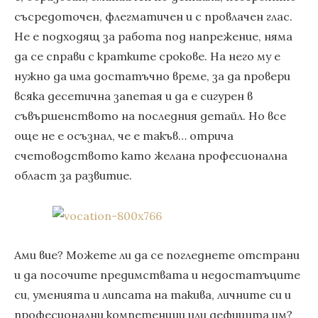
съсредоточен, флегматичен и с провлачен глас.
Не е подходящ за работа под напрежение, няма
да се справи с кратките срокове. На него му е
нужно да има достатъчно време, за да провери
всяка десетична запетая и да е сигурен в
съвършенството на последния детайл. Но все
още не е осъзнал, че е такъв… отрича
счетоводството като желана професионална
област за развитие.
Ами вие? Можете ли да се погледнете отстрани
и да посочите предимствата и недостатъците
си, уменията и липсата на такива, личните си и
професионални компетенции или дефицита им?