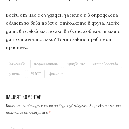
Всеки от нас е създаден за нещо и в определена
област го бива повече, отколкото в друга. Може
да не ви е любима, но ако ви беше любима, нямаше
да я отричате, нали? Точно както прави моя
приятел…
качества
недостатъци
призвание
счетоводство
умения
УНСС
финанси
ВАШИЯТ КОМЕНТАР
Вашият имейл адрес няма да бъде публикуван.
Задължителните
полета са отбелязани с
*