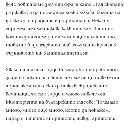
вече повтаряме заучени фрази като „Тая скапана
държава”, а да погледнем колко хубава, богата на
фолклор и традиции е родината ни. Нека се
гордеем, че сме такива каквито сме. Защото
когато започнем да мислим националистично,
това ще бъде първата най-голямата крачка в
съзнанието ни, в манталитета ни.
Хвала на такива горди българи, които работят,
за да покажат на света, че сме нещо повече от
черна икономическа хроника в европейките
вестници, че сме горди с много повече от
Мистерията на българските гласове. Че имаме
много, много още много, което да покажем,
наред с нашите спортисти, певци, артисти.