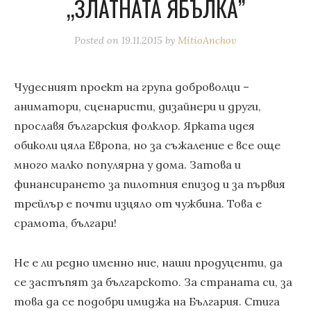
„ЗЛАТНАТА ЯБЪЛКА”
Posted on
19.11.2015
by
MitioAnchov
Чудесният проект на група доброволци –
аниматори, сценаристи, дизайнери и други,
прославя българския фолклор. Ярката идея
обиколи цяла Европа, но за съжаление е все още
много малко популярна у дома. Затова и
финансирането за пилотния епизод и за първия
трейлър е почти изцяло от чужбина. Това е
срамота, българи!
Не е ли редно именно ние, наши продуценти, да
се застъпят за българското. За страната си, за
това да се подобри имиджа на България. Стига