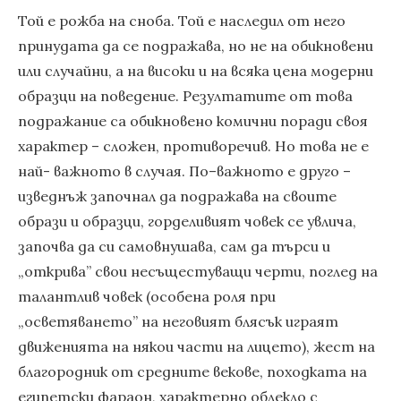
Той е рожба на сноба. Той е наследил от него
принудата да се подражава, но не на обикновени
или случайни, а на високи и на всяка цена модерни
образци на поведение. Резултатите от това
подражание са обикновено комични поради своя
характер – сложен, противоречив. Но това не е
най- важното в случая. По–важното е друго –
изведнъж започнал да подражава на своите
образи и образци, горделивият човек се увлича,
започва да си самовнушава, сам да търси и
„открива” свои несъщестуващи черти, поглед на
талантлив човек (особена роля при
„осветяването” на неговият блясък играят
движенията на някои части на лицето), жест на
благородник от средните векове, походката на
египетски фараон, характерно облекло с