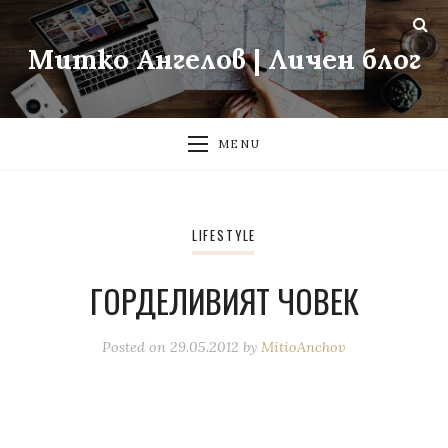
Митко Ангелов | Личен блог
MENU
LIFESTYLE
ГОРДЕЛИВИЯТ ЧОВЕК
Posted on
29.05.2012
by
MitioAnchov