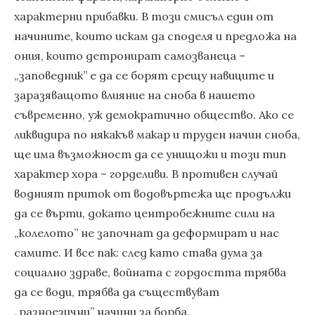
характерни прибавки. В този смисъл един от
начините, които искам да споделя и предложа на
ония, които детронират самозванеца –
„заповедник” е да се борят срещу навиците и
заразяващото влияние на сноба в нашето
съвременно, уж демократично общество. Ако се
ликвидира по някакъв макар и труден начин сноба,
ще има възможност да се унищожи и този тип
характер хора – горделиви. В противен случай
водният приток от водовъртежа ще продължи
да се върти, докато центробежните сили на
„колелото” не започнат да деформират и нас
самите. И все пак: след като става дума за
социално здраве, войната с гордостта трябва
да се води, трябва да съществуват
„разноезични” начини за борба.