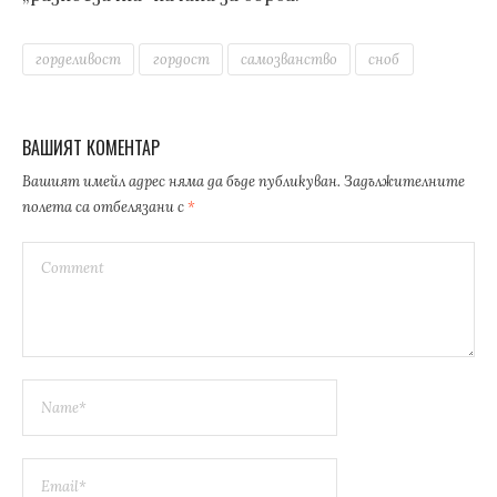
горделивост
гордост
самозванство
сноб
ВАШИЯТ КОМЕНТАР
Вашият имейл адрес няма да бъде публикуван.
Задължителните
полета са отбелязани с
*