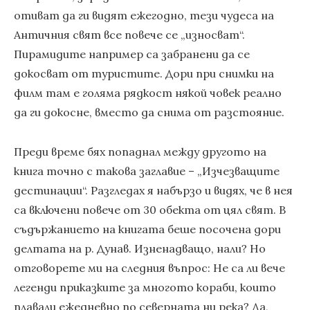
отиват да ги видят ежегодно, тези чудеса на
Античния свят все повече се „износват“.
Пирамидите например са забранени да се
докосват от туристите. Дори при снимки на
филм там е голяма рядкост някой човек реално
да ги докосне, вместо да снима от разстояние.
Преди време бях попаднал между другото на
книга точно с такова заглавие – „Изчезващите
дестинации“. Разгледах я набързо и видях, че в нея
са включени повече от 30 обекта от цял свят. В
съдържанието на книгата беше посочена дори
делтата на р. Дунав. Изненадващо, нали? Но
отговорете ми на следния въпрос: Не са ли вече
легенди приказките за многото кораби, които
плавали ежедневно по северната ни река? Да,