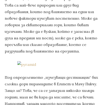
Това са най-вече природни или друг вид
образования, които под влиянието на един или
повече фактори изчезват постепенно. Може да
говорим за екваториални гори, които биват
изсичани. Може да е вулкан, който е загаснал (в
духа на предния ми пост), може да е река, която
пресъхва или скално образование, което се
разрушава под влиянието на ерозията.
Под определението „изчезващи дестинации“ бих
сложил дори пирамидите в Египет и Мачу Пикчу.
Защо ли? Това, че са се запазили няколко хиляди
години, нали не ви кара да мислите, че са вечни.
Напротив, заради многоto посетители, което