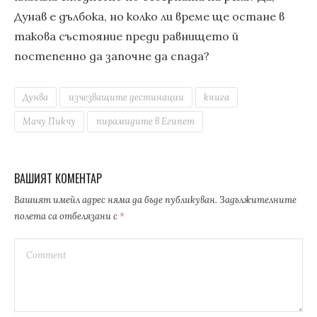
Дунав е дълбока, но колко ли време ще остане в
такова състояние преди равнището й
постепенно да започне да спада?
Дунва
изчезващите дестинации
книга
Мачу Пикчу
пирамидите в Египет
ВАШИЯТ КОМЕНТАР
Вашият имейл адрес няма да бъде публикуван.
Задължителните
полета са отбелязани с
*