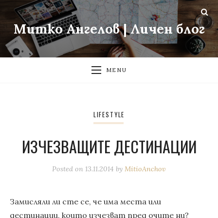
Митко Ангелов | Личен блог
MENU
LIFESTYLE
ИЗЧЕЗВАЩИТЕ ДЕСТИНАЦИИ
Posted on
13.11.2014
by
MitioAnchov
Замисляли ли сте се, че има места или
дестинации, които изчезват пред очите ни?