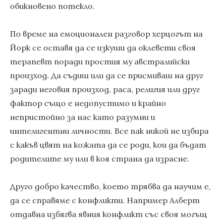
обикновено потекло.
По време на емоционален разговор херцогът на
Йорк се оставя да се изкуши да оклевети своя
терапевт поради простия му австралийски
произход. Да съдиш или да се присмиваш на друг
заради неговия произход, раса, религия или друг
фактор също е недопустимо и крайно
непристойно за нас като разумни и
интелигентни личности. Все пак никой не избира
с какъв цвят на кожата да се роди, кои да бъдат
родителите му или в коя страна да израсне.
Друго добро качество, което трябва да научим е,
да се справяме с конфликти. Например Алберт
отдавна избягва явния конфликт със своя могъщ