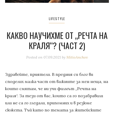
LIFESTYLE
КАКВО НАУЧИХМЕ ОТ „РЕЧТА НА
КРАЛЯ“? (ЧАСТ 2)
Posted on
07.09.2021
by
MitioAnchov
Здравейте, приятели. В предния си блог ви
споделих малка част от важните за мен неща, на
които смятам, че ни учи филмът „Речта на
краля“. За тези от вас, които са го позабравили
или не са го гледали, припомних и в резюме
сюжета. Тъй като по темата за житейските