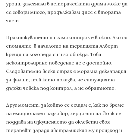
уроци, залегнали в историческата драма може да
се говори много, продължавам днес с втората
част.
Практикуването на самоконтрол е важно. Ако си
спомняте, в началото на терапията Алберт
крещи на логопеда си и го обижда. Това
неконтролирано поведение не е достойно.
Следователно всеки страх е морална декларация
за фалит, тъй като показва, че ситуацията
държи човека под контрол, а не обратното.
Друг момент, за който се сещам е, как по време
на емоционален разговор, херцогът на Йорк се
поддава на изкушението да оклевети своя
терапевт заради австралийския му произход и