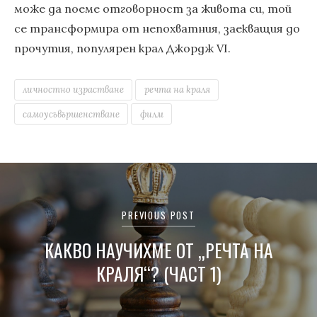
може да поеме отговорност за живота си, той
се трансформира от непохватния, заекващия до
прочутия, популярен крал Джордж VI.
личностно израстване
речта на краля
самоусъвършенстване
филм
Навигация
PREVIOUS POST
КАКВО НАУЧИХМЕ ОТ „РЕЧТА НА
КРАЛЯ“? (ЧАСТ 1)