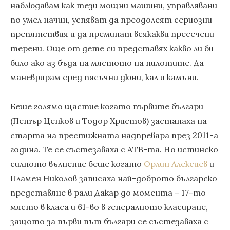
наблюдавам как тези мощни машини, управлявани
по умел начин, успяват да преодолеят сериозни
препятствия и да преминат всякакви пресечени
терени. Още от дете си представях какво ли би
било ако аз бъда на мястото на пилотите. Да
маневрирам сред пясъчни дюни, кал и камъни.
Беше голямо щастие когато първите българи
(Петър Ценков и Тодор Христов) застанаха на
старта на престижната надпревара през 2011-а
година. Те се състезаваха с АТВ-та. Но истинско
силното вълнение беше когато
Орлин Алексиев
и
Пламен Николов записаха най-доброто българско
представяне в рали Дакар до момента – 17-то
място в класа и 61-во в генералното класиране,
защото за първи път българи се състезаваха с