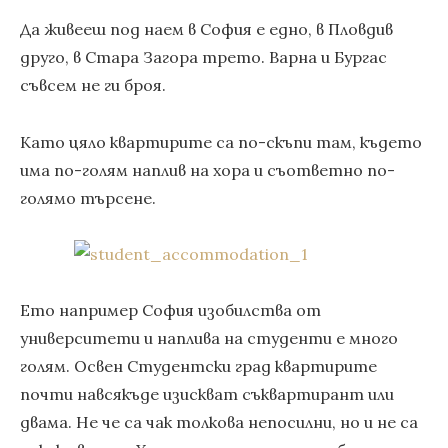
Да живееш под наем в София е едно, в Пловдив
друго, в Стара Загора трето. Варна и Бургас
съвсем не ги броя.
Като цяло квартирите са по-скъпи там, където
има по-голям наплив на хора и съответно по-
голямо търсене.
Ето например София изобилства от
университети и наплива на студенти е много
голям. Освен Студентски град квартирите
почти навсякъде изискват съквартирант или
двама. Не че са чак толкова непосилни, но и не са