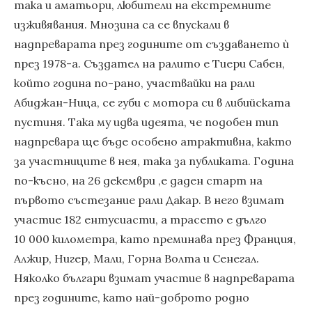
така и аматьори, любители на екстремните
изживявания. Мнозина са се впускали в
надпреварата през годините от създаването ѝ
през 1978-а. Създател на ралито е Тиери Сабен,
който година по-рано, участвайки на рали
Абиджан-Ница, се губи с мотора си в либийската
пустиня. Така му идва идеята, че подобен тип
надпревара ще бъде особено атрактивна, както
за участниците в нея, така за публиката. Година
по-късно, на 26 декември ,е даден старт на
първото състезание рали Дакар. В него взимат
участие 182 ентусиасти, а трасето е дълго
10 000 километра, като преминава през Франция,
Алжир, Нигер, Мали, Горна Волта и Сенегал.
Няколко българи взимат участие в надпреварата
през годините, като най-доброто родно