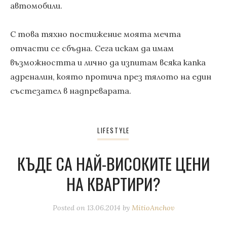
автомобили.
С това тяхно постижение моята мечта
отчасти се сбъдна. Сега искам да имам
възможността и лично да изпитам всяка капка
адреналин, която протича през тялото на един
състезател в надпреварата.
LIFESTYLE
КЪДЕ СА НАЙ-ВИСОКИТЕ ЦЕНИ
НА КВАРТИРИ?
Posted on
13.06.2014
by
MitioAnchov