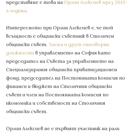
представяне е това на
Орлин Алексиев през 2013-
а година
.
Интересното при Орлин Алексиев е, че той
всъщност е общински съветник в Столичен
общински съвет.
Заема и други отговорни
длъжности
в управлението на София като
председател на Съвета за управлението на
Специализирания общински приватизационен
фонд, председател на Постоянната комисия по
финанси и бюджет на Столичния общински
съвет и член на Постоянната комисия по
икономика и собственост на Столичния
общински съвет.
Орлин Алексиев не е първият участник на рали