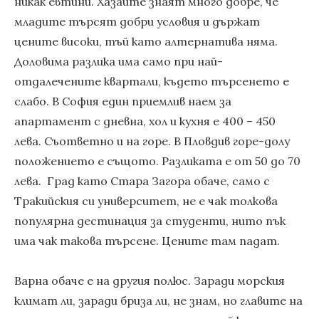
никак евтини. Хазаите знаят много добре, че
младите търсят добри условия и държат
цените високи, тъй като алтернатива няма.
Доловима разлика има само при най-
отдалечените квартали, където търсенето е
слабо. В София един приемлив наем за
апартамент с дневна, хол и кухня е 400 – 450
лева. Съответно и на горе. В Пловдив горе-долу
положението е същото. Разликата е от 50 до 70
лева. Град като Стара Загора обаче, само с
Тракийския си университет, не е чак толкова
популярна дестинация за студенти, нито пък
има чак такова търсене. Цените там падат.
Варна обаче е на другия полюс. Заради морския
климат ли, заради бриза ли, не знам, но главите на