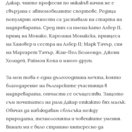
Дакар, чиято професия по никакъв начин не е
свързана с автомобилните спортове. Редица
популярни личности са заставали на старта на
надпреварата. Сред тях са имена като Албер II,
принц на Монако, Каролина Монакска, принцеса
на Хановер и сестра на Албер ІІ; Марк Тачър, син
на Маргарет Тачър, Жан-Пол Белмондо, Джони
Холидей, Раймон Копа и много други.
За мен това е една дългогодишна мечта, която
благодарение на българските участници в
надпреварата, отчасти се осъществи. Защото
съм почитател на рали Дакар откакто бях малък.
Обичах да наблюдавам сблъсъка между
природата, технологията и човешките умения.
Винаги ми е било страшно интересно да